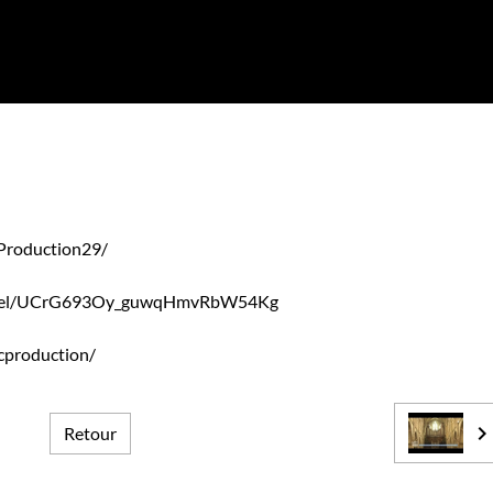
Production29/
hannel/UCrG693Oy_guwqHmvRbW54Kg
cproduction/
Retour