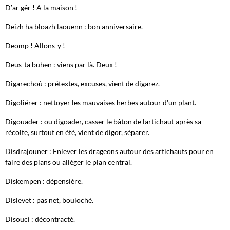
D′ar gêr ! A la maison !
Deizh ha bloazh laouenn : bon anniversaire.
Deomp ! Allons-y !
Deus-ta buhen : viens par là. Deux !
Digarechoù : prétextes, excuses, vient de digarez.
Digoliérer : nettoyer les mauvaises herbes autour d'un plant.
Digouader : ou digoader, casser le bâton de lartichaut après sa
récolte, surtout en été, vient de digor, séparer.
Disdrajouner : Enlever les drageons autour des artichauts pour en
faire des plans ou alléger le plan central.
Diskempen : dépensière.
Dislevet : pas net, bouloché.
Disouci : décontracté.