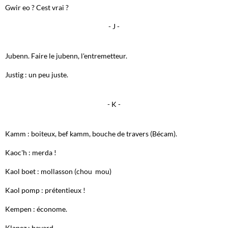
Gwir eo ? Cest vrai ?
- J -
Jubenn. Faire le jubenn, l'entremetteur.
Justig : un peu juste.
- K -
Kamm : boiteux, bef kamm, bouche de travers (Bécam).
Kaoc'h : merda !
Kaol boet : mollasson (chou mou)
Kaol pomp : prétentieux !
Kempen : économe.
Klapez : bavard