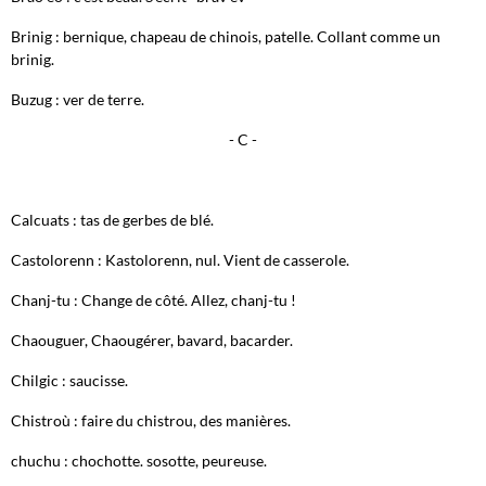
Brinig : bernique, chapeau de chinois, patelle. Collant comme un
brinig.
Buzug : ver de terre.
- C -
Calcuats : tas de gerbes de blé.
Castolorenn : Kastolorenn, nul. Vient de casserole.
Chanj-tu : Change de côté. Allez, chanj-tu !
Chaouguer, Chaougérer, bavard, bacarder.
Chilgic : saucisse.
Chistroù : faire du chistrou, des manières.
chuchu : chochotte. sosotte, peureuse.