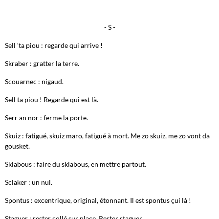
- S -
Sell ′ta piou : regarde qui arrive !
Skraber : gratter la terre.
Scouarnec : nigaud.
Sell ta piou ! Regarde qui est là.
Serr an nor : ferme la porte.
Skuiz : fatigué, skuiz maro, fatigué à mort. Me zo skuiz, me zo vont da
gousket.
Sklabous : faire du sklabous, en mettre partout.
Sclaker : un nul.
Spontus : excentrique, original, étonnant. Il est spontus çui là !
Staguer : rester collé sur place. Rester staguer.