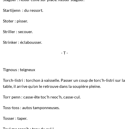
Startijenn : du ressort.
Stoter : pisser.
Striller : secouer.
Strinker : éclabousser.
- T -
Tignous : teigneux
Torch-listri : torchon à vaisselle. Passer un coup de torc'h-listri sur la
table, il arrive qu'on le retrouve dans la soupière pleine.
Torr penn : casse-ête toc'h reoc'h, casse-cul.
Toss-toss : autos tamponneuses.
Tosser : taper.
Toul ma reoc'h : trou du cul !