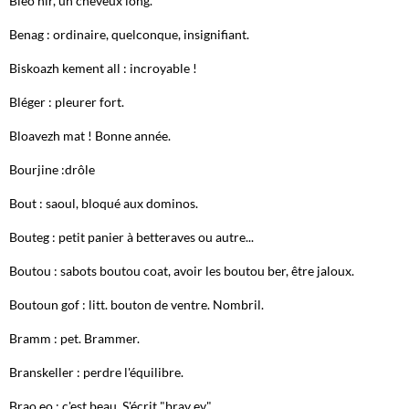
Bleo hir, un cheveux long.
Benag : ordinaire, quelconque, insignifiant.
Biskoazh kement all : incroyable !
Bléger : pleurer fort.
Bloavezh mat ! Bonne année.
Bourjine :drôle
Bout : saoul, bloqué aux dominos.
Bouteg : petit panier à betteraves ou autre...
Boutou : sabots boutou coat, avoir les boutou ber, être jaloux.
Boutoun gof : litt. bouton de ventre. Nombril.
Bramm : pet. Brammer.
Branskeller : perdre l'équilibre.
Brao eo : c'est beau. S'écrit "brav ev"