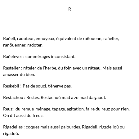
- R -
Rañell, radoteur, ennuyeux, équivalent de rañouenn, rañeller,
ranõuenner, radoter.
Rañeleves : commérages inconsistant.
Rasteller : râteler de l'herbe, du foin avec un râteau. Mais aussi
amasser du bien.
Reskebil ! Pas de souci, t'énerve pas.
Restachoù : Restes. Restachoù mad a zo mad da gaout.
Reuz : du remue-ménage, tapage, agitation, faire du reuz pour rien.
On dit aussi du freuz.
Rigadelles : coques mais aussi palourdes. Rigadell, rigadelloù ou
rigadoù.