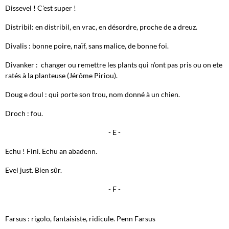
Dissevel ! C'est super !
Distribil: en distribil, en vrac, en désordre, proche de a dreuz.
Divalis : bonne poire, naïf, sans malice, de bonne foi.
Divanker : changer ou remettre les plants qui n’ont pas pris ou on ete
ratés à la planteuse (Jérôme Piriou).
Doug e doul : qui porte son trou, nom donné à un chien.
Droch : fou.
- E -
Echu ! Fini. Echu an abadenn.
Evel just. Bien sûr.
- F -
Farsus : rigolo, fantaisiste, ridicule. Penn Farsus