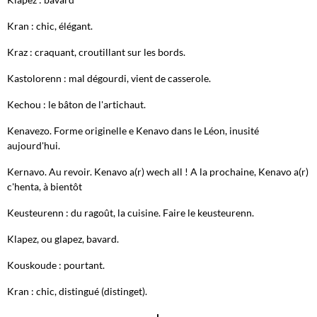
Kran : chic, élégant.
Kraz : craquant, croutillant sur les bords.
Kastolorenn : mal dégourdi, vient de casserole.
Kechou : le bâton de l'artichaut.
Kenavezo. Forme originelle e Kenavo dans le Léon, inusité
aujourd'hui.
Kernavo. Au revoir. Kenavo a(r) wech all ! A la prochaine, Kenavo a(r)
c'henta, à bientôt
Keusteurenn : du ragoût, la cuisine. Faire le keusteurenn.
Klapez, ou glapez, bavard.
Kouskoude : pourtant.
Kran : chic, distingué (distinget).