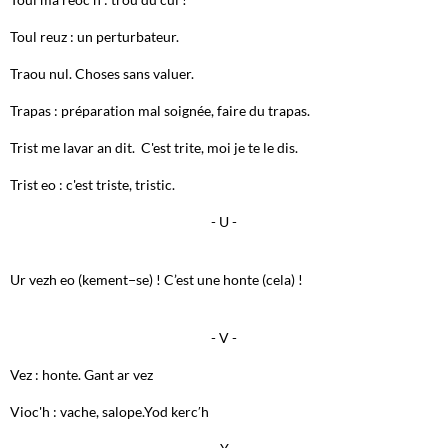
Toul reuz : un perturbateur.
Traou nul. Choses sans valuer.
Trapas : préparation mal soignée, faire du trapas.
Trist me lavar an dit. C'est trite, moi je te le dis.
Trist eo : c'est triste, tristic.
- U -
Ur vezh eo (kement−se) ! C’est une honte (cela) !
- V -
Vez : honte. Gant ar vez
Vioc'h : vache, salope.Yod kerc′h