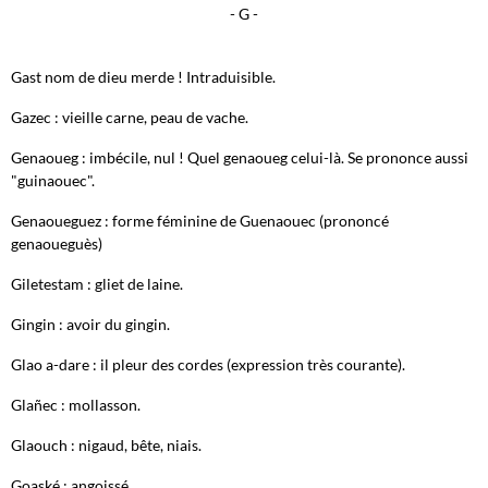
- G -
Gast nom de dieu merde ! Intraduisible.
Gazec : vieille carne, peau de vache.
Genaoueg : imbécile, nul ! Quel genaoueg celui-là. Se prononce aussi
"guinaouec".
Genaoueguez : forme féminine de Guenaouec (prononcé
genaoueguès)
Giletestam : gliet de laine.
Gingin : avoir du gingin.
Glao a-dare : il pleur des cordes (expression très courante).
Glañec : mollasson.
Glaouch : nigaud, bête, niais.
Goaské : angoissé.