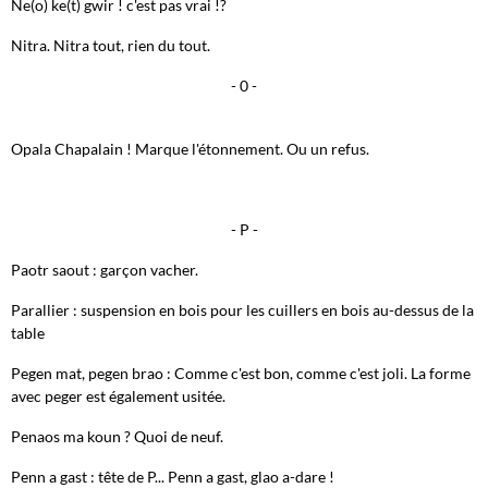
Ne(o) ke(t) gwir ! c'est pas vrai !?
Nitra. Nitra tout, rien du tout.
- 0 -
Opala Chapalain ! Marque l'étonnement. Ou un refus.
- P -
Paotr saout : garçon vacher.
Parallier : suspension en bois pour les cuillers en bois au-dessus de la
table
Pegen mat, pegen brao : Comme c'est bon, comme c'est joli. La forme
avec peger est également usitée.
Penaos ma koun ? Quoi de neuf.
Penn a gast : tête de P... Penn a gast, glao a-dare !