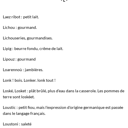
- L -
Laez ribot : petit lait.
Lichou : gourmand.
Lichouseries, gourmandises.
Lipig : beurre fondu, crême de lait.
Lipouz : gourmand
Loarennoù : jambières.
Lonk ! bois. Lonker. lonk tout !
Loské, Losket : plât brûlé, plus d'eau dans la casserole. Les pommes de
terre sont loskéet.
Loustic : petit fiou, mais l'expression d'origine germanique est passée
dans le langage français.
Loustoni : saleté