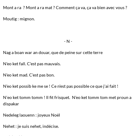
Mont a ra ? Mont a ra mat ? Comment ça va, ça va bien avec vous ?
Moutig : mignon.
- N -
Nag a boan war an douar, que de peine sur cette terre
N'eo ket fall. C'est pas mauvais.
N'eo ket mad. C'est pas bon.
N'eo ket possib ke me se ! Ce n'est pas possible ce que j'ai fait !
N′eo ket tomm tomm ! Il fit frisquet. N'eo ket tomm tom met proun a
dispakar
Nedeleg laouenn : joyeux Noël
Nehet : je suis nehet, indécise.