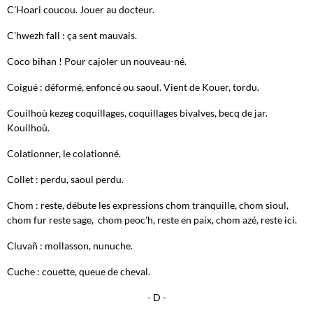
C'Hoari coucou. Jouer au docteur.
C'hwezh fall : ça sent mauvais.
Coco bihan ! Pour cajoler un nouveau-né.
Coigué : déformé, enfoncé ou saoul. Vient de Kouer, tordu.
Couilhoù kezeg coquillages, coquillages bivalves, becq de jar.
Kouilhoù.
Colationner, le colationné.
Collet : perdu, saoul perdu.
Chom : reste, débute les expressions chom tranquille, chom sioul,
chom fur reste sage, chom peoc'h, reste en paix, chom azé, reste ici.
Cluvañ : mollasson, nunuche.
Cuche : couette, queue de cheval.
- D -