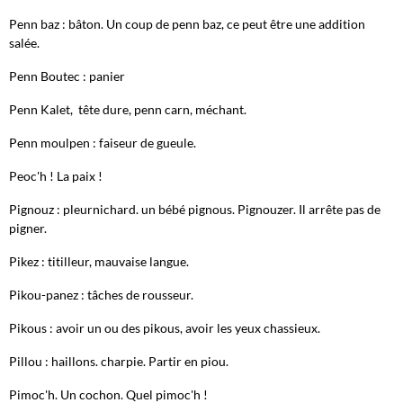
Penn baz : bâton. Un coup de penn baz, ce peut être une addition
salée.
Penn Boutec : panier
Penn Kalet, tête dure, penn carn, méchant.
Penn moulpen : faiseur de gueule.
Peoc'h ! La paix !
Pignouz : pleurnichard. un bébé pignous. Pignouzer. Il arrête pas de
pigner.
Pikez : titilleur, mauvaise langue.
Pikou-panez : tâches de rousseur.
Pikous : avoir un ou des pikous, avoir les yeux chassieux.
Pillou : haillons. charpie. Partir en piou.
Pimoc'h. Un cochon. Quel pimoc'h !