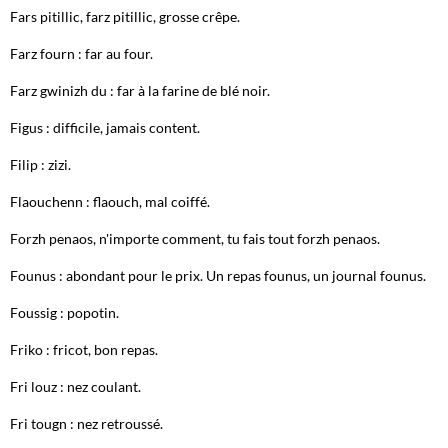
Fars pitillic, farz pitillic, grosse crêpe.
Farz fourn : far au four.
Farz gwinizh du : far à la farine de blé noir.
Figus : difficile, jamais content.
Filip : zizi.
Flaouchenn : flaouch, mal coiffé.
Forzh penaos, n'importe comment, tu fais tout forzh penaos.
Founus : abondant pour le prix. Un repas founus, un journal founus.
Foussig : popotin.
Friko : fricot, bon repas.
Fri louz : nez coulant.
Fri tougn : nez retroussé.