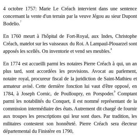
4 octobre 1757: Marie Le Créach intervient dans une sentence
concernant la vente d'un terrain par la veuve Jégou au sieur Dupont
7
Bodelio.
En 1760 meurt à l'hôpital de Fort-Royal, aux Indes, Christophe
Créach, matelot sur les vaisseaux du Roi. A Lampaul-Plouarzel sont
8
apposés les scellés. On inventorie et vend ses meubles.
En 1774 est accueilli parmi les notaires Pierre Créach à qui, un an
plus tard, sont accordées les provisions. Avocat au parlement,
notaire royal, procureur fiscal de la juridiction de Saint-Mathieu et
armateur avisé. Cette dernière fonction lui vaut d'être opposé, en
9
1784, à Joseph Cornic, de Poulloupry, en Porspoder.
Comptant
parmi les notabilités du Conquet, il est nommé représentant de la
commission intermédiaire des états. Autrement dit chargé de fournir
aux troupes les prescriptions qui leur sont dues. Par tradition, les
militaires contestent son honnêteté. Pierre Créach sera électeur
départemental du Finistère en 1790,