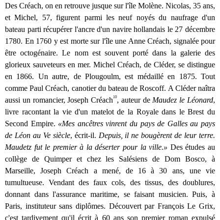
Des Créach, on en retrouve jusque sur l'île Molène. Nicolas, 35 ans,
et Michel, 57, figurent parmi les neuf noyés du naufrage d'un
bateau parti récupérer l'ancre d'un navire hollandais le 27 décembre
1780. En 1760 y est morte sur l'île une Anne Créach, signalée pour
être octogénaire. Le nom est souvent porté dans la galerie des
glorieux sauveteurs en mer. Michel Créach, de Cléder, se distingue
en 1866. Un autre, de Plougoulm, est médaillé en 1875. Tout
comme Paul Créach, canotier du bateau de Roscoff. A Cléder naîtra
10
aussi un romancier, Joseph Créach
, auteur de
Maudez le Léonard
,
livre racontant la vie d'un matelot de la Royale dans le Brest du
Second Empire.
«Mes ancêtres vinrent du pays de Galles au pays
de Léon au Ve siècle
, écrit-il.
Depuis, il ne bougèrent de leur terre.
Maudetz fut le premier à la déserter pour la ville.»
Des études au
collège de Quimper et chez les Salésiens de Dom Bosco, à
Marseille, Joseph Créach a mené, de 16 à 30 ans, une vie
tumultueuse. Vendant des faux cols, des tissus, des doublures,
donnant dans l'assurance maritime, se faisant musicien. Puis, à
Paris, instituteur sans diplômes. Découvert par François Le Grix,
c'est tardivement qu'il écrit à 60 ans son premier roman expulsé