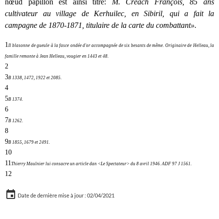
nœud papillon est ainsi titré:
M. Créach François, 85 ans
cultivateur au village de Kerhuilec, en Sibiril, qui a fait la
campagne de 1870-1871, titulaire de la carte du combattant».
1
Il blasonne de gueule à la fasce ondée d'or accompagnée de six besants de même. Originaire de Helleau, la
famille remonte à Jean Helleau, vougier en 1443 et 48.
2
3
B 1338, 1472, 1922 et 2085.
4
5
B 1374.
6
7
B 1262.
8
9
B 1855, 1679 et 2491.
10
11
Thierry Maulnier lui consacre un article dan <Le Spectateur> du 8 avril 1946. ADF 97 J 1561.
12
Date de dernière mise à jour : 02/04/2021