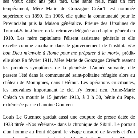
ses vœux deux ans plus tard. Une santé frêle, mais un fort
tempérament, Mère Marie de Gonzague Créac'h est nommée
supérieure en 1890. En 1906, elle quitte la communauté pour le
Provincialat puis la Maison généralice. Prieure des Ursulines de
Tournai-Saint-Omer; on la retrouve déléguée au chapitre général en
1910. Les mère capitulante l'élisent assistante générale et elle
excelle comme auxiliaire dans le gouvernement de l'institut.
«Le
bon Dieu m'envoie à Rome pour me préparer à la mort»,
prédit-
elle alors.
En février 1911, Mère Marie de Gonzague Créac'h ressent
les premiers symptômes de la pleurésie. L'année suivante, elle
passera l'été dans la communauté saint-politaine réfugiée alors au
château de Montignies, dans l'Héraut. Les opérations crucifiantes,
les neuvaines importunant le ciel n'y feront rien. Anne-Marie
Créach va mourir le 15 janvier 1913, à 3 h 30, bénie du Pape,
extrémisée par le chanoine Goulven.
Louis Le Guennec gardait aussi une coupure de presse datée de
1933 titrée «Nos vétérans» dans la chronique de Sibiril. Le portrait
d'un homme au front dégarni, le visage encadré de favoris et d'un