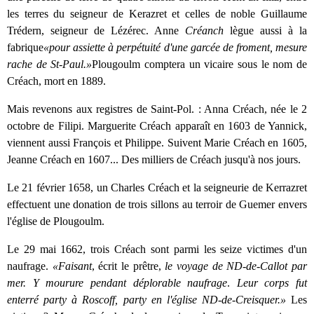
les terres du seigneur de Kerazret et celles de noble Guillaume
Trédern, seigneur de Lézérec. Anne
Créanch
lègue aussi à la
fabrique
«pour assiette à perpétuité d'une garcée de froment, mesure
rache de St-Paul.»
Plougoulm comptera un vicaire sous le nom de
Créach, mort en 1889.
Mais revenons aux registres de Saint-Pol. : Anna Créach, née le 2
octobre de Filipi. Marguerite Créach apparaît en 1603 de Yannick,
viennent aussi François et Philippe. Suivent Marie Créach en 1605,
Jeanne Créach en 1607... Des milliers de Créach jusqu'à nos jours.
Le 21 février 1658, un Charles Créach et la seigneurie de Kerrazret
effectuent une donation de trois sillons au terroir de Guemer envers
l'église de Plougoulm.
Le 29 mai 1662, trois Créach sont parmi les seize victimes d'un
naufrage.
«Faisant
,
écrit le prêtre,
le voyage de ND-de-Callot par
mer. Y mourure pendant déplorable naufrage
.
Leur corps fut
enterré party à Roscoff, party en l'église ND-de-Creisquer.»
Les