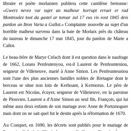
libraire et poète morlaisien publiera cette cantilène bretonne
:
«Gwerz nevez var sujet un malheur horrupt erruet er rad
Montroulez toot da gastel ar toro
ar zul 17 eus vis eost 1845 deis
pardon an Itron Varia a Gallot.»
Complainte nouvelle au sujet d'un
horrible malheur survenu dans la baie de Morlaix près du château
du taureau le dimanche 17 mai 1845, jour du pardon de Marie a
Callot.
Le beau-frère de Marye Créach dont il est question dans le naufrage
de 1662, Lorans Penfeutenyou, est-il Laurent de Penfeunteniou,
seigneur de Villeneuve, marié à Anne Simon. Les Penfeunteuniou
sont l'une des plus anciennes familles nobles de Bretagne dont le
berceau se situe non loin de Kerhoant, à Kermorus. Le père de
Laurent est Nicolas, écuyer, seigneur de Villeneuve, en la paroisse
de Plouvien. Laurent a d'Anne Simon un seul fils, François, qui lui
même aura deux enfants de son mariage avec Anne de Portzmoguer
mais dont on ne sait quel fut le destin après la réformation de 1670.
Au Conquet, en 1690, les décrets sont publiés pour le mariage de
2