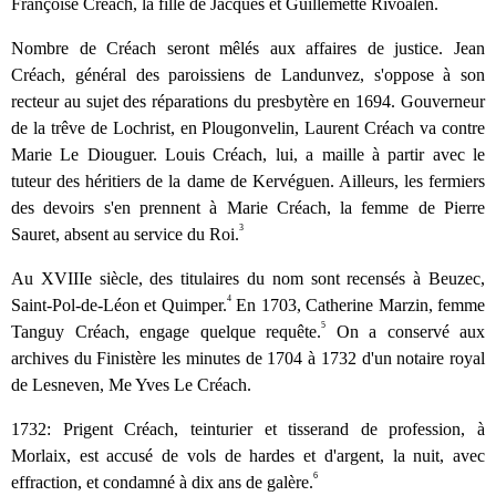
Françoise Créach, la fille de Jacques et Guillemette Rivoalen.
Nombre de Créach seront mêlés aux affaires de justice. Jean
Créach, général des paroissiens de Landunvez, s'oppose à son
recteur au sujet des réparations du presbytère en 1694. Gouverneur
de la trêve de Lochrist, en Plougonvelin, Laurent Créach va contre
Marie Le Diouguer. Louis Créach, lui, a maille à partir avec le
tuteur des héritiers de la dame de Kervéguen. Ailleurs, les fermiers
des devoirs s'en prennent à Marie Créach, la femme de Pierre
3
Sauret, absent au service du Roi.
Au XVIIIe siècle, des titulaires du nom sont recensés à Beuzec,
4
Saint-Pol-de-Léon et Quimper.
En 1703, Catherine Marzin, femme
5
Tanguy Créach, engage quelque requête.
On a conservé aux
archives du Finistère les minutes de 1704 à 1732 d'un notaire royal
de Lesneven, Me Yves Le Créach.
1732: Prigent Créach, teinturier et tisserand de profession, à
Morlaix, est accusé de vols de hardes et d'argent, la nuit, avec
6
effraction, et condamné à dix ans de galère.