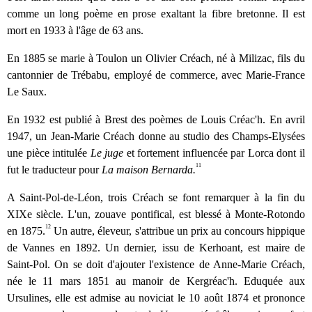
comme un long poème en prose exaltant la fibre bretonne. Il est
mort en 1933 à l'âge de 63 ans.
En 1885 se marie à Toulon un Olivier Créach, né à Milizac, fils du
cantonnier de Trébabu, employé de commerce, avec Marie-France
Le Saux.
En 1932 est publié à Brest des poèmes de Louis Créac'h. En avril
1947, un Jean-Marie Créach donne au studio des Champs-Elysées
une pièce intitulée
Le juge
et fortement influencée par Lorca dont il
11
fut le traducteur pour
La maison Bernarda.
A Saint-Pol-de-Léon, trois Créach se font remarquer à la fin du
XIXe siècle. L'un, zouave pontifical, est blessé à Monte-Rotondo
12
en 1875.
Un autre, éleveur, s'attribue un prix au concours hippique
de Vannes en 1892. Un dernier, issu de Kerhoant, est maire de
Saint-Pol. On se doit d'ajouter l'existence de Anne-Marie Créach,
née le 11 mars 1851 au manoir de Kergréac'h. Eduquée aux
Ursulines, elle est admise au noviciat le 10 août 1874 et prononce