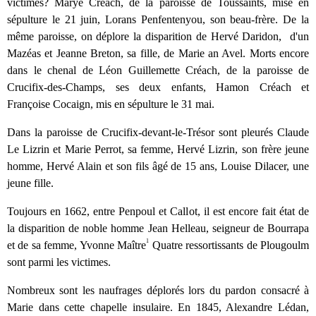
victimes? Marye Créach, de la paroisse de Toussaints, mise en
sépulture le 21 juin, Lorans Penfentenyou, son beau-frère. De la
même paroisse, on déplore la disparition de Hervé Daridon, d'un
Mazéas et Jeanne Breton, sa fille, de Marie an Avel. Morts encore
dans le chenal de Léon Guillemette Créach, de la paroisse de
Crucifix-des-Champs, ses deux enfants, Hamon Créach et
Françoise Cocaign, mis en sépulture le 31 mai.
Dans la paroisse de Crucifix-devant-le-Trésor sont pleurés Claude
Le Lizrin et Marie Perrot, sa femme, Hervé Lizrin, son frère jeune
homme, Hervé Alain et son fils âgé de 15 ans, Louise Dilacer, une
jeune fille.
Toujours en 1662, entre Penpoul et Callot, il est encore fait état de
la disparition de noble homme Jean Helleau, seigneur de Bourrapa
1
et de sa femme, Yvonne Maître
Quatre ressortissants de Plougoulm
sont parmi les victimes.
Nombreux sont les naufrages déplorés lors du pardon consacré à
Marie dans cette chapelle insulaire. En 1845, Alexandre Lédan,