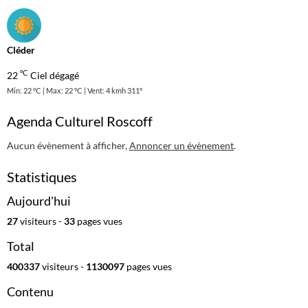
Cléder
°C
22
Ciel dégagé
Min: 22 °C | Max: 22 °C | Vent: 4 kmh 311°
Agenda Culturel Roscoff
Aucun évènement à afficher,
Annoncer un évènement
.
Statistiques
Aujourd'hui
27
visiteurs -
33
pages vues
Total
400337
visiteurs -
1130097
pages vues
Contenu