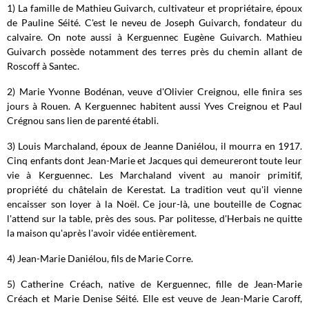
1) La famille de Mathieu Guivarch, cultivateur et propriétaire, époux
de Pauline Séité. C'est le neveu de Joseph Guivarch, fondateur du
calvaire. On note aussi à Kerguennec Eugène Guivarch. Mathieu
Guivarch possède notamment des terres près du chemin allant de
Roscoff à Santec.
2) Marie Yvonne Bodénan, veuve d'Olivier Creignou, elle finira ses
jours à Rouen. A Kerguennec habitent aussi Yves Creignou et Paul
Crégnou sans lien de parenté établi.
3) Louis Marchaland, époux de Jeanne Daniélou, il mourra en 1917.
Cinq enfants dont Jean-Marie et Jacques qui demeureront toute leur
vie à Kerguennec. Les Marchaland vivent au manoir primitif,
propriété du châtelain de Kerestat. La tradition veut qu'il vienne
encaisser son loyer à la Noël. Ce jour-là, une bouteille de Cognac
l'attend sur la table, près des sous. Par politesse, d'Herbais ne quitte
la maison qu'après l'avoir vidée entièrement.
4) Jean-Marie Daniélou, fils de Marie Corre.
5) Catherine Créach, native de Kerguennec, fille de Jean-Marie
Créach et Marie Denise Séité. Elle est veuve de Jean-Marie Caroff,