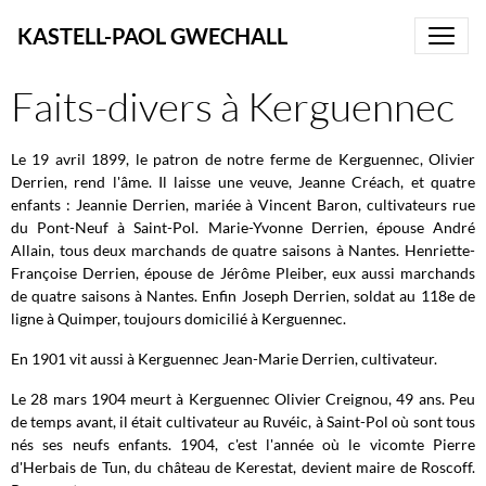
KASTELL-PAOL GWECHALL
Faits-divers à Kerguennec
Le 19 avril 1899, le patron de notre ferme de Kerguennec, Olivier
Derrien, rend l'âme. Il laisse une veuve, Jeanne Créach, et quatre
enfants : Jeannie Derrien, mariée à Vincent Baron, cultivateurs rue
du Pont-Neuf à Saint-Pol. Marie-Yvonne Derrien, épouse André
Allain, tous deux marchands de quatre saisons à Nantes. Henriette-
Françoise Derrien, épouse de Jérôme Pleiber, eux aussi marchands
de quatre saisons à Nantes. Enfin Joseph Derrien, soldat au 118e de
ligne à Quimper, toujours domicilié à Kerguennec.
En 1901 vit aussi à Kerguennec Jean-Marie Derrien, cultivateur.
Le 28 mars 1904 meurt à Kerguennec Olivier Creignou, 49 ans. Peu
de temps avant, il était cultivateur au Ruvéic, à Saint-Pol où sont tous
nés ses neufs enfants. 1904, c'est l'année où le vicomte Pierre
d'Herbais de Tun, du château de Kerestat, devient maire de Roscoff.