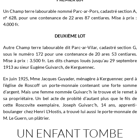
Un Champ terre labourable nommé Parc-ar-Pors, cadastré section A,
n° 628, pour une contenance de 22 ares 87 centiares. Mise à prix :
4.000 fr.
DEUXIÈME LOT
Autre Champ terre labourable dit Parc-ar-Vilar, cadastré section G,
sous le numéro 172 pour une contenance de 20 ares 53 centiares.
Mise à prix : 3.500 fr. Les dits champs loués jusqu'au 29 septembre
1913 au sieur Eugène Guivarch, de Kerguennec.
En juin 1925, Mme Jacques Guyader, ménagère à Kerguennec perd à
l'église de Roscoff un porte-monnaie contenant une forte somme
d'argent. Mais une femme nommée Guivarc'h le trouve et le remet à
sa propriétaire. Un bel acte de probité d'autant plus que le fils de
cette Roscovite exemplaire, Joseph Guivarc'h, 14 ans, apprenti-
boulanger chez Henri L'Hostis, a trouvé lui aussi le porte-monnaie de
M. Le Guern, un plâtrier.
UN ENFANT TOMBE