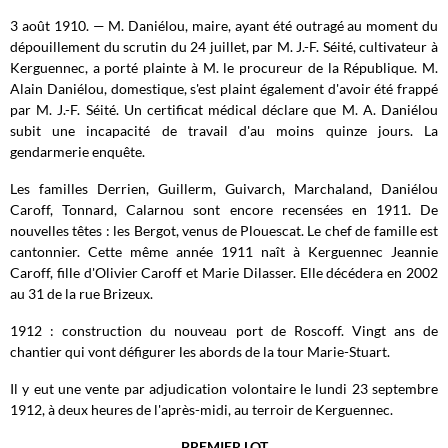
3 août 1910. — M. Daniélou, maire, ayant été outragé au moment du
dépouillement du scrutin du 24 juillet, par M. J.-F. Séité, cultivateur à
Kerguennec, a porté plainte à M. le procureur de la République. M.
Alain Daniélou, domestique, s'est plaint également d'avoir été frappé
par M. J.-F. Séité. Un certificat médical déclare que M. A. Daniélou
subit une incapacité de travail d'au moins quinze jours. La
gendarmerie enquête.
Les familles Derrien, Guillerm, Guivarch, Marchaland, Daniélou
Caroff, Tonnard, Calarnou sont encore recensées en 1911. De
nouvelles têtes : les Bergot, venus de Plouescat. Le chef de famille est
cantonnier. Cette même année 1911 naît à Kerguennec Jeannie
Caroff, fille d'Olivier Caroff et Marie Dilasser. Elle décédera en 2002
au 31 de la rue Brizeux.
1912 : construction du nouveau port de Roscoff. Vingt ans de
chantier qui vont défigurer les abords de la tour Marie-Stuart.
Il y eut une vente par adjudication volontaire le lundi 23 septembre
1912, à deux heures de l'après-midi, au terroir de Kerguennec.
PREMIER LOT