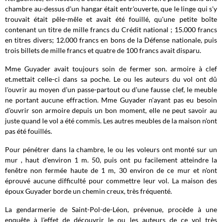
chambre au-dessus d'un hangar était entr'ouverte, que le linge qui s'y
trouvait était pêle-mêle et avait été fouillé, qu'une petite boîte
contenant un titre de mille francs du Crédit national ; 15.000 francs
en titres divers; 12.000 francs en bons de la Défense nationale, puis
trois billets de mille francs et quatre de 100 francs avait disparu.
Mme Guyader avait toujours soin de fermer son. armoire à clef
et.mettait celle-ci dans sa poche. Le ou les auteurs du vol ont dû
l'ouvrir au moyen d'un passe-partout ou d'une fausse clef, le meuble
ne portant aucune effraction. Mme Guyader n'ayant pas eu besoin
d'ouvrir son armoire depuis un bon moment, elle ne peut savoir au
juste quand le vol a été commis. Les autres meubles de la maison n'ont
pas été fouillés.
Pour pénétrer dans la chambre, le ou les voleurs ont monté sur un
mur , haut d'environ 1 m. 50, puis ont pu facilement atteindre la
fenêtre non fermée haute de 1 m, 30 environ de ce mur et n'ont
éprouvé aucune difficulté pour commettre leur vol. La maison des
époux Guyader borde un chemin creux, très fréquenté.
La gendarmerie de Saint-Pol-de-Léon, prévenue, procède à une
enquête à l'effet de découvrir le ou les auteurs de ce vol très