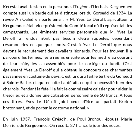
Kerestat avait le sien en la personne d'Eugène d'Herbais. Kerguennec
compte aussi un barde qui se distingue lors du Gorsedd de 1934. La
revue An Oaled en parle ainsi : « M. Yves Le Déroff, agriculteur à
Kerguennec était vice-président du Comité local où il représentait les
campagnards. Les éminents services personnels que M. Yves Le
Déroff a rendus n'ont pas besoin d'être rappelés, cependant
résumons-les en quelques mots. C'est à Yves Le Déroff que nous
devons le recrutement des cavaliers léonards. Pour les trouver, il a
parcouru les fermes, les a réunis ensuite pour les mettre au courant
de leur rôle, les a rassemblés pour le cortège du lundi. C'est
également Yves Le Déroff qui a obtenu le concours des charmantes
paysannes en costume du pays. C'est lui qui a fait le tertre du Gorsedd
à Sainte-Barbe, et qui ensuite l'a défait, ce qui a nécessité bien des
charrois. Pendant la fête, il a fait le commissaire caissier pour aider le
trésorier, et a donné une cotisation personnelle de 50 francs. A tous
ces titres, Yves Le Déroff joint ceux d'être un parfait Breton
bretonnant, et de porter le costume national. »
En juin 1937, François Créac'h, de Poul-Brohou, épousa Marie
Derrien, de Kerguennec. On récolta 27 francs le jour des noces.