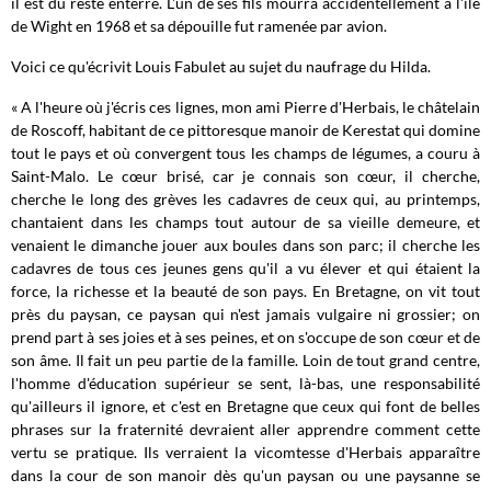
il est du reste enterré. L'un de ses fils mourra accidentellement à l'île
de Wight en 1968 et sa dépouille fut ramenée par avion.
Voici ce qu'écrivit Louis Fabulet au sujet du naufrage du Hilda.
« A l'heure où j'écris ces lignes, mon ami Pierre d'Herbais, le châtelain
de Roscoff, habitant de ce pittoresque manoir de Kerestat qui domine
tout le pays et où convergent tous les champs de légumes, a couru à
Saint-Malo. Le cœur brisé, car je connais son cœur, il cherche,
cherche le long des grèves les cadavres de ceux qui, au printemps,
chantaient dans les champs tout autour de sa vieille demeure, et
venaient le dimanche jouer aux boules dans son parc; il cherche les
cadavres de tous ces jeunes gens qu'il a vu élever et qui étaient la
force, la richesse et la beauté de son pays. En Bretagne, on vit tout
près du paysan, ce paysan qui n'est jamais vulgaire ni grossier; on
prend part à ses joies et à ses peines, et on s'occupe de son cœur et de
son âme. Il fait un peu partie de la famille. Loin de tout grand centre,
l'homme d'éducation supérieur se sent, là-bas, une responsabilité
qu'ailleurs il ignore, et c'est en Bretagne que ceux qui font de belles
phrases sur la fraternité devraient aller apprendre comment cette
vertu se pratique. Ils verraient la vicomtesse d'Herbais apparaître
dans la cour de son manoir dès qu'un paysan ou une paysanne se