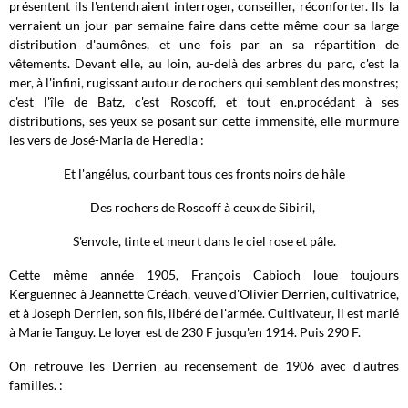
présentent ils l'entendraient interroger, conseiller, réconforter. Ils la
verraient un jour par semaine faire dans cette même cour sa large
distribution d'aumônes, et une fois par an sa répartition de
vêtements. Devant elle, au loin, au-delà des arbres du parc, c'est la
mer, à l'infini, rugissant autour de rochers qui semblent des monstres;
c'est l'île de Batz, c'est Roscoff, et tout en.procédant à ses
distributions, ses yeux se posant sur cette immensité, elle murmure
les vers de José-Maria de Heredia :
Et l'angélus, courbant tous ces fronts noirs de hâle
Des rochers de Roscoff à ceux de Sibiril,
S'envole, tinte et meurt dans le ciel rose et pâle.
Cette même année 1905, François Cabioch loue toujours
Kerguennec à Jeannette Créach, veuve d'Olivier Derrien, cultivatrice,
et à Joseph Derrien, son fils, libéré de l'armée. Cultivateur, il est marié
à Marie Tanguy. Le loyer est de 230 F jusqu'en 1914. Puis 290 F.
On retrouve les Derrien au recensement de 1906 avec d'autres
familles. :