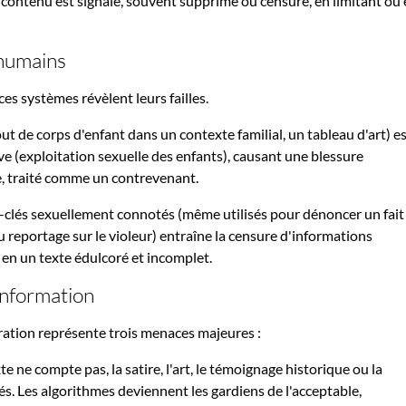
e contenu est signalé, souvent supprimé ou censuré, en limitant ou
 humains
es systèmes révèlent leurs failles.
ut de corps d'enfant dans un contexte familial, un tableau d'art) e
ave (exploitation sexuelle des enfants), causant une blessure
ime, traité comme un contrevenant.
s-clés sexuellement connotés (même utilisés pour dénoncer un fait
 reportage sur le violeur) entraîne la censure d'informations
 en un texte édulcoré et incomplet.
'information
ation représente trois menaces majeures :
te ne compte pas, la satire, l'art, le témoignage historique ou la
s. Les algorithmes deviennent les gardiens de l'acceptable,