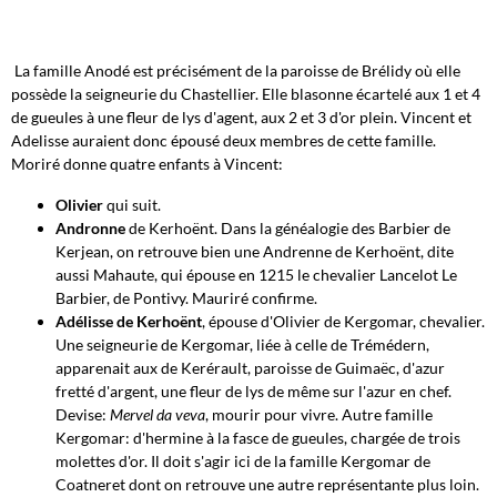
La famille Anodé est précisément de la paroisse de Brélidy où elle
possède la seigneurie du Chastellier. Elle blasonne écartelé aux 1 et 4
de gueules à une fleur de lys d'agent, aux 2 et 3 d'or plein. Vincent et
Adelisse auraient donc épousé deux membres de cette famille.
Moriré donne quatre enfants à Vincent:
Olivier
qui suit.
Andronne
de Kerhoënt. Dans la généalogie des Barbier de
Kerjean, on retrouve bien une Andrenne de Kerhoënt, dite
aussi Mahaute, qui épouse en 1215 le chevalier Lancelot Le
Barbier, de Pontivy. Mauriré confirme.
Adélisse de Kerhoënt
, épouse d'Olivier de Kergomar, chevalier.
Une seigneurie de Kergomar, liée à celle de Trémédern,
apparenait aux de Kerérault, paroisse de Guimaëc, d'azur
fretté d'argent, une fleur de lys de même sur l'azur en chef.
Devise:
Mervel da veva
, mourir pour vivre.
Autre
famille
Kergomar: d'hermine à la fasce de gueules, chargée de trois
molettes d'or. Il doit s'agir ici de la famille Kergomar de
Coatneret dont on retrouve une autre représentante plus loin.