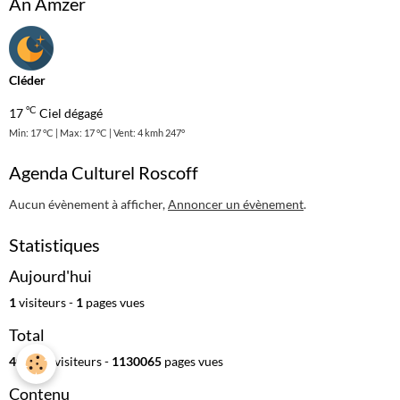
An Amzer
Cléder
°C
17
Ciel dégagé
Min: 17 °C | Max: 17 °C | Vent: 4 kmh 247°
Agenda Culturel Roscoff
Aucun évènement à afficher,
Annoncer un évènement
.
Statistiques
Aujourd'hui
1
visiteurs -
1
pages vues
Total
400311
visiteurs -
1130065
pages vues
Contenu