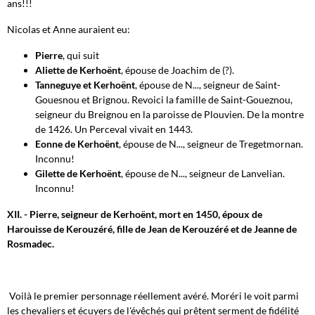
ans!!!
Nicolas et Anne auraient eu:
Pierre
, qui suit
Aliette de Kerhoënt
, épouse de Joachim de (?).
Tanneguye et Kerhoënt
, épouse de N..., seigneur de Saint-
Gouesnou et Brignou. Revoici la famille de Saint-Goueznou,
seigneur du Breignou en la paroisse de Plouvien. De la montre
de 1426. Un Perceval vivait en 1443.
Eonne de Kerhoënt
, épouse de N..., seigneur de Tregetmornan.
Inconnu!
Gilette de Kerhoënt
, épouse de N..., seigneur de Lanvelian.
Inconnu!
XII. - Pierre, seigneur de Kerhoënt, mort en 1450, époux de
Harouisse de Kerouzéré, fille de Jean de Kerouzéré et de Jeanne de
Rosmadec.
Voilà le premier personnage réellement avéré. Moréri le voit parmi
les chevaliers et écuyers de l'évêchés qui prêtent serment de fidélité