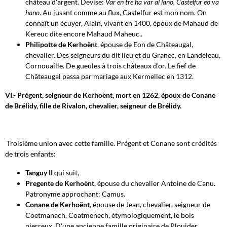
château d'argent. Devise:
Var en tre ha var al lano, Castelfur eo va
hano
. Au jusant comme au flux, Castelfur est mon nom. On
connaît un écuyer, Alain, vivant en 1400, époux de Mahaud de
Kereuc dite encore Mahaud Maheuc..
Philipotte de Kerhoënt
, épouse de Eon de Châteaugal,
chevalier. Des seigneurs du dit lieu et du Granec, en Landeleau,
Cornouaille. De gueules à trois châteaux d'or. Le fief de
Châteaugal passa par mariage aux Kermellec en 1312.
VI.- Prégent, seigneur de Kerhoënt, mort en 1262, époux de Conane
de Brélidy, fille de Rivalon, chevalier, seigneur de Brélidy.
Troisième union avec cette famille. Prégent et Conane sont crédités
de trois enfants:
Tanguy
II
qui suit,
Pregente de Kerhoënt
, épouse du chevalier Antoine de Canu.
Patronyme approchant: Camus.
Conane de Kerhoënt
, épouse de Jean, chevalier, seigneur de
Coetmanach. Coatmenech, étymologiquement, le bois
pierreux. D'une ancienne famille originaire de Plouider,