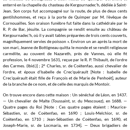
enterré en la chapelle du chasteau de Kergournadec'h, dédiée à Saint-
Jean. Son corps fut accompagné sur la route, de plus de deux cents
gentilshommes, et reçu à la porte de Quimper par M. l'évêque de
Cornouailles. Son oraison funèbre fut faite dans la cathédrale par le
R. P. de Bar, jésuite. La compagnie se rendit ensuite au château de
Kergournadec'h, où il y avait tables préparées de trois cents couverts,
magnifiquement servies de poisson ». Environ un an après la mort de
son mari, Jeanne de Bottigneau quitta le monde et se rendit religieuse
carmélite, au couvent de Nazareth, près de Vannes, où elle fit
profession, le 4 novembre 1631, reçue par le R. P. Thibault, de l'ordre
des Carmes. (Ibid.)] ; 2° Charles, sr. de Coëtenfao, aussi chevalier de
l'ordre, et époux d'Isabelle de Crec'quérault [Note : Isabelle de
Crec'quérault était fille de François et de Marie de Penhoët], auteur
de la branche de ce nom, et de celle des marquis de Montoir.
On trouve encore dans cette maison : Un sénéchal de Léon, en 1437.
— Un chevalier de Malte (Toussaint, sr. du Mescouez), en 1688. —
Quatre pages du Roi [Note : Ces quatre pages étaient : Maurice-
Sébastien, sr. de Coëtenfao, en 1690 ; Louis-Melchior, sr. de
Coëtenfao, en 1710 ; Jean-Sébastien de Coëtenfao, en 1690, et
Joseph-Marie, sr. de Locmaria, en 1734]. — Deux brigadiers de