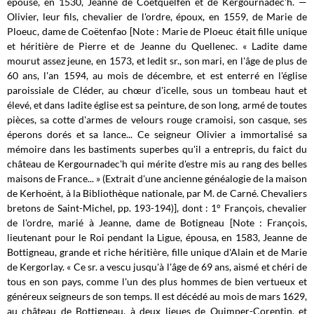
épouse, en 1530, Jeanne de Coëtquelfen et de Kergournadec'h. —
Olivier, leur fils, chevalier de l'ordre, époux, en 1559, de Marie de
Ploeuc, dame de Coëtenfao [Note : Marie de Ploeuc était fille unique
et héritière de Pierre et de Jeanne du Quellenec. « Ladite dame
mourut assez jeune, en 1573, et ledit sr., son mari, en l'âge de plus de
60 ans, l'an 1594, au mois de décembre, et est enterré en l'église
paroissiale de Cléder, au chœur d'icelle, sous un tombeau haut et
élevé, et dans ladite église est sa peinture, de son long, armé de toutes
pièces, sa cotte d'armes de velours rouge cramoisi, son casque, ses
éperons dorés et sa lance... Ce seigneur Olivier a immortalisé sa
mémoire dans les bastiments superbes qu'il a entrepris, du faict du
château de Kergournadec'h qui mérite d'estre mis au rang des belles
maisons de France... » (Extrait d'une ancienne généalogie de la maison
de Kerhoënt, à la Bibliothèque nationale, par M. de Carné. Chevaliers
bretons de Saint-Michel, pp. 193-194)], dont : 1° François, chevalier
de l'ordre, marié à Jeanne, dame de Botigneau [Note : François,
lieutenant pour le Roi pendant la Ligue, épousa, en 1583, Jeanne de
Bottigneau, grande et riche héritière, fille unique d'Alain et de Marie
de Kergorlay. « Ce sr. a vescu jusqu'à l'âge de 69 ans, aismé et chéri de
tous en son pays, comme l'un des plus hommes de bien vertueux et
généreux seigneurs de son temps. Il est décédé au mois de mars 1629,
au château de Bottigneau, à deux lieues de Quimper-Corentin, et