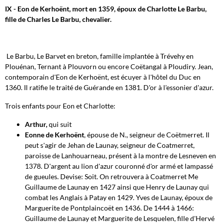
IX - Eon de Kerhoënt, mort en 1359, époux de Charlotte Le Barbu,
fille de Charles Le Barbu, chevalier.
Le Barbu, Le Barvet en breton, famille implantée à Trévehy en
Plouénan, Ternant à Plouvorn ou encore Coëtangal à Ploudiry. Jean,
contemporain d'Eon de Kerhoënt, est écuyer à l'hôtel du Duc en
1360. Il ratifie le traité de Guérande en 1381. D'or à l'essonier d'azur.
Trois enfants pour Eon et Charlotte:
Arthur,
qui suit
Eonne de Kerhoënt
, épouse de N., seigneur de Coëtmerret. Il
peut s'agir de Jehan de Launay, seigneur de Coatmerret,
paroisse de Lanhouarneau, présent à la montre de Lesneven en
1378. D'argent au lion d'azur couronné d'or armé et lampassé
de gueules. Devise: Soit. On retrouvera à Coatmerret Me
Guillaume de Launay en 1427 ainsi que Henry de Launay qui
combat les Anglais à Patay en 1429. Yves de Launay, époux de
Marguerite de Pontplaincoët en 1436. De 1444 à 1466:
Guillaume de Launay et Marguerite de Lesquelen, fille d'Hervé