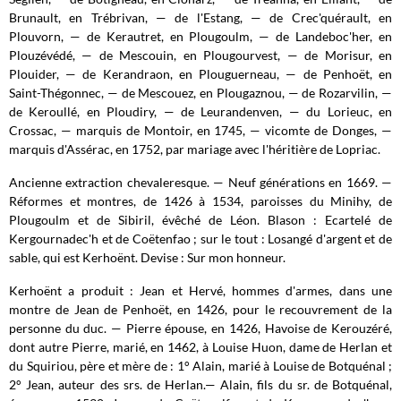
Brunault, en Trébrivan, — de l'Estang, — de Crec'quérault, en
Plouvorn, — de Kerautret, en Plougoulm, — de Landeboc'her, en
Plouzévédé, — de Mescouin, en Plougourvest, — de Morisur, en
Plouider, — de Kerandraon, en Plouguerneau, — de Penhoët, en
Saint-Thégonnec, — de Mescouez, en Plougaznou, — de Rozarvilin, —
de Keroullé, en Ploudiry, — de Leurandenven, — du Lorieuc, en
Crossac, — marquis de Montoir, en 1745, — vicomte de Donges, —
marquis d'Assérac, en 1752, par mariage avec l'héritière de Lopriac.
Ancienne extraction chevaleresque. — Neuf générations en 1669. —
Réformes et montres, de 1426 à 1534, paroisses du Minihy, de
Plougoulm et de Sibiril, évêché de Léon. Blason : Ecartelé de
Kergournadec'h et de Coëtenfao ; sur le tout : Losangé d'argent et de
sable, qui est Kerhoënt. Devise : Sur mon honneur.
Kerhoënt a produit : Jean et Hervé, hommes d'armes, dans une
montre de Jean de Penhoët, en 1426, pour le recouvrement de la
personne du duc. — Pierre épouse, en 1426, Havoise de Kerouzéré,
dont autre Pierre, marié, en 1462, à Louise Huon, dame de Herlan et
du Squiriou, père et mère de : 1° Alain, marié à Louise de Botquénal ;
2° Jean, auteur des srs. de Herlan.— Alain, fils du sr. de Botquénal,