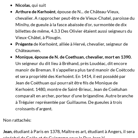
Nicolas
, qui suit
Arthure de Kerhoënt
, épouse de N... de Château-Vieux,
chevalier. A rapprocher peut-être de Vieux-Chatel, paroisse du
Minihy, de gueule à la fasce abaissée d'or, surmontée de dix
billettes de même, 4.3.3 Des Olivier étaient aussi seigneurs du
Vieux-Châtel, à Plougin.
Prégente
de Kerhoënt, alliée à Hervé, chevalier, seigneur de
Châteaumen.
Monique, épouse de N. de Coethuan, chevalier, mort en 1390.
Un seigneur du dit lieu à Bréhand, près Loudéac, dit encore
manoir de Breman. Il s'appellera plus tard manoir de Coëtcodu
et sera propriété des Kerhoënt. En 1414, il est possédé par
Jean de Coëthuan qui pourrait être fils de Monique de
Kerhoënt. 1480, montre de Saint-Brieuc, Jean de Coëtuhan
comparaît en archer, porteur d'une brigandine. Autre branche
à Tréguier représentée par Guillaume. De gueules à trois
croissants d'argent.
Non rattachés:
Jean
, étudiant à Paris en 1378, Maître es art, étudiant à Angers, il sera
sénéchal de Goëlo et de Guingamp sous le Duc Jean V.