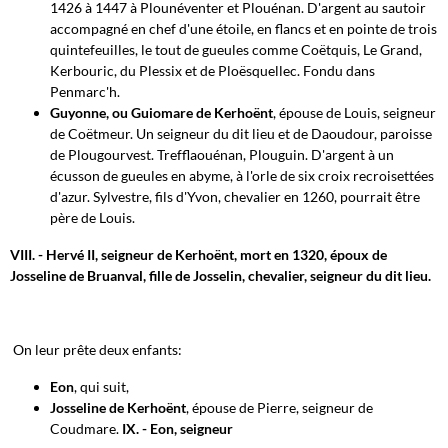
1426 à 1447 à Plounéventer et Plouénan. D'argent au sautoir
accompagné en chef d'une étoile, en flancs et en pointe de trois
quintefeuilles, le tout de gueules comme Coëtquis, Le Grand,
Kerbouric, du Plessix et de Ploësquellec. Fondu dans
Penmarc'h.
Guyonne, ou Guiomare de Kerhoënt
, épouse de Louis, seigneur
de Coëtmeur. Un seigneur du dit lieu et de Daoudour, paroisse
de Plougourvest. Trefflaouénan, Plouguin. D'argent à un
écusson de gueules en abyme, à l'orle de six croix recroisettées
d'azur. Sylvestre, fils d'Yvon, chevalier en 1260, pourrait être
père de Louis.
VIII. - Hervé II, seigneur de Kerhoënt, mort en 1320, époux de
Josseline de Bruanval, fille de Josselin, chevalier, seigneur du dit lieu.
On leur prête deux enfants:
Eon
, qui suit,
Josseline de Kerhoënt
, épouse de Pierre, seigneur de
Coudmare.
IX. - Eon, seigneur