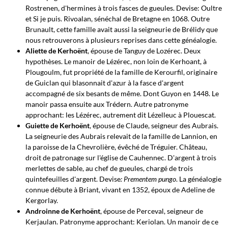
Rostrenen, d'hermines à trois fasces de gueules. Devise: Oultre
et Si je puis. Rivoalan, sénéchal de Bretagne en 1068. Outre
Brunault, cette famille avait aussi la seigneurie de Brélidy que
nous retrouverons à plusieurs reprises dans cette généalogie.
Aliette de Kerhoënt
, épouse de Tanguy de Lozérec. Deux
hypothèses. Le manoir de Lézérec, non loin de Kerhoant, à
Plougoulm, fut propriété de la famille de Kerourfil, originaire
de Guiclan qui blasonnait d'azur à la fasce d'argent
accompagné de six besants de même. Dont Guyon en 1448. Le
manoir passa ensuite aux Trédern. Autre patronyme
approchant: les Lézérec, autrement dit Lézelleuc à Plouescat.
Guiette de Kerhoënt
, épouse de Claude, seigneur des Aubrais.
La seigneurie des Aubrais relevait de la famille de Lannion, en
la paroisse de la Chevrolière, évêché de Tréguier. Château,
droit de patronage sur l'église de Cauhennec. D'argent à trois
merlettes de sable, au chef de gueules, chargé de trois
quintefeuilles d'argent. Devise
: Prementem pungo
. La généalogie
connue débute à Briant, vivant en 1352, époux de Adeline de
Kergorlay.
Androinne de Kerhoënt
, épouse de Perceval, seigneur de
Kerjaulan. Patronyme approchant: Keriolan. Un manoir de ce