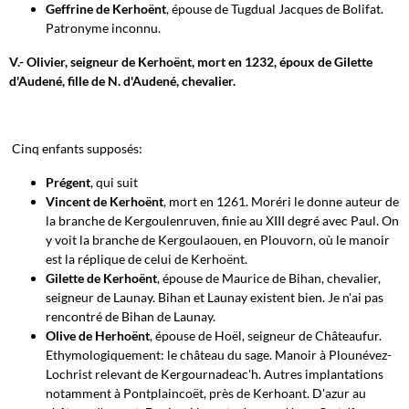
Geffrine de Kerhoënt
, épouse de Tugdual Jacques de Bolifat.
Patronyme inconnu.
V.- Olivier, seigneur de Kerhoënt, mort en 1232, époux de Gilette
d'Audené, fille de N. d'Audené, chevalier.
Cinq enfants supposés:
Prégent
, qui suit
Vincent de Kerhoënt
, mort en 1261. Moréri le donne auteur de
la branche de Kergoulenruven, finie au XIII degré avec Paul. On
y voit la branche de Kergoulaouen, en Plouvorn, où le manoir
est la réplique de celui de Kerhoënt.
Gilette de Kerhoënt
, épouse de Maurice de Bihan, chevalier,
seigneur de Launay. Bihan et Launay existent bien. Je n'ai pas
rencontré de Bihan de Launay.
Olive de Herhoënt
, épouse de Hoël, seigneur de Châteaufur.
Ethymologiquement: le château du sage. Manoir à Plounévez-
Lochrist relevant de Kergournadeac'h. Autres implantations
notamment à Pontplaincoët, près de Kerhoant. D'azur au