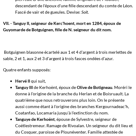
descendant de l'époux d'une fille descendant du comte de Léon.
Fascé de vair et de gueules. Devise:
Soit.
VII. - Tanguy II, seigneur de Kerc'hoent, mort en 1284, époux de
Guyomarde de Botguignen, fille de N. seigneur du dit nom.
Botguignen blasonne écartelé aux 1 et 4 d'argent à trois merlettes de
sable, 2 et 1, aux 2 et 3 d'argent à trois fasces ondées d'azur.
Quatre enfants supposés:
Hervé II
qui suit,
Tanguy III
de Kerhoënt, époux de
Olive de Botigneau
. Moréri le
donne à l'origine de la branche du Herlan et de Boisruault. La
quatrième que nous retrouverons plus loin. On le présente
aussi comme étant à l'origine des branches Kergournadeac'h,
Coatanfao, Locamaria jusqu'à l'extinction du nom.
Tanguye de Kerhoënt
, épouse de Sylvestre, seigneur de
Coëtlestremeur. Ramage de Rivoalan. Un seigneur du dit lieu et
du Cosquer, paroisse de Plounéventer. Famille attestée de