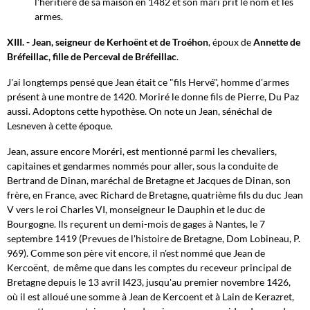
l'héritière de sa maison en 1482 et son mari prit le nom et les
armes.
XIII. -
Jean, seigneur de Kerhoënt et de Troéhon
, époux de
Annette de
Bréfeillac, fille de Perceval de Bréfeillac
.
J'ai longtemps pensé que Jean était ce "fils Hervé", homme d'armes
présent à une montre de 1420. Moriré le donne fils de Pierre, Du Paz
aussi. Adoptons cette hypothèse. On note un Jean, sénéchal de
Lesneven à cette époque.
Jean, assure encore Moréri, est mentionné parmi les chevaliers,
capitaines et gendarmes nommés pour aller, sous la conduite de
Bertrand de Dinan, maréchal de Bretagne et Jacques de Dinan, son
frère, en France, avec Richard de Bretagne, quatrième fils du duc Jean
V vers le roi Charles VI, monseigneur le Dauphin et le duc de
Bourgogne. Ils reçurent un demi-mois de gages à Nantes, le 7
septembre 1419 (Prevues de l'histoire de Bretagne, Dom Lobineau, P.
969). Comme son père vit encore, il n'est nommé que Jean de
Kercoënt, de même que dans les comptes du receveur principal de
Bretagne depuis le 13 avril
I42
3, jusqu'au
premier
novembre
1
426,
où
il
est
alloué
une
somme
à
Jean
de
Kercoent
et
à
Lain
de
Kerazret,