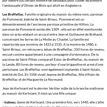
por
mettre
sus
certain
nombre
de
vaisseaux
pour
cuider
de
prendre
l'
ambassade
d'Olivier
de
Blois
qui
alloit
en
An
gleterre.
Les Breffeillac.
Famille originaire du manoir du même nom, paroisse
de Pommeret, évêché de Saint-Brieuc. Pommeret est un
démembrement de l'ancienne paroisse primitive de Hillion. La
paroisse de Pommeret existe dès 1309 : elle est en effet mentionnée
dans un acte relatant un accord entre Jean et Guillaume de Bréhand,
concernant les terres de La Motte au Chastel. La famille est
répertoriée aux montres de 1423 à 1535. A la montre de 1480,
à
Saint-Brieuc, on retrouvera
Jehan de Breffeillac, 250 livres de revenu,
excusé comme appartenant à une compagnie d’ordonnance. De la
paroisse de Saint-Pôtan comparaît Estor de Breffeillac, du manoir de
la Lande, 80 livres de revenu, porteur d'une brigandine et armé d'une
pertuisane. Les Breffeillac sont également implantés à Saint-Solain,
évêché de Dol. En 1506 vivait Jeanne de Breffeillac, fille d'Alain de
Breffeillac et de Marguerite Le Normand.
Jean de Kerhoant est le dernier héritier mâle de la branche maîtresse
au manoir de Kerhoant.
Il n'eut qu'une fille unique:
- Isabeau
, dame de Kerhoant. Une première fois, vers 1440, elle s'allie