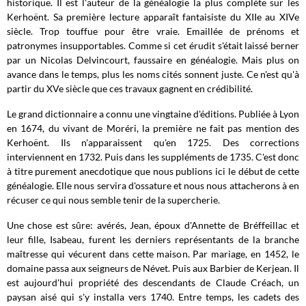
historique. Il est l'auteur de la généalogie la plus complète sur les
Kerhoënt. Sa première lecture apparaît fantaisiste du XIIe au XIVe
siècle. Trop touffue pour être vraie. Emaillée de prénoms et
patronymes insupportables. Comme si cet érudit s'était laissé berner
par un Nicolas Delvincourt, faussaire en généalogie. Mais plus on
avance dans le temps, plus les noms cités sonnent juste. Ce n'est qu'à
partir du XVe siècle que ces travaux gagnent en crédibilité.
Le grand dictionnaire a connu une vingtaine d'éditions. Publiée à Lyon
en 1674, du vivant de Moréri, la première ne fait pas mention des
Kerhoënt. Ils n'apparaissent qu'en 1725. Des corrections
interviennent en 1732. Puis dans les suppléments de 1735. C'est donc
à titre purement anecdotique que nous publions ici le début de cette
généalogie. Elle nous servira d'ossature et nous nous attacherons à en
récuser ce qui nous semble tenir de la supercherie.
Une chose est sûre: avérés, Jean, époux d'Annette de Bréffeillac et
leur fille, Isabeau, furent les derniers représentants de la branche
maîtresse qui vécurent dans cette maison. Par mariage, en 1452, le
domaine passa aux seigneurs de Névet. Puis aux Barbier de Kerjean. Il
est aujourd'hui propriété des descendants de Claude Créach, un
paysan aisé qui s'y installa vers 1740. Entre temps, les cadets des