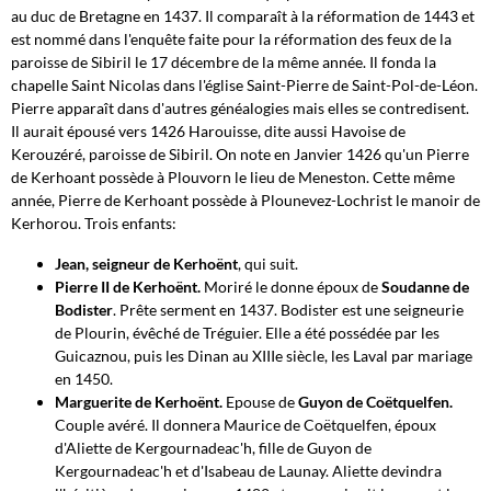
au duc de Bretagne en 1437. Il comparaît à la réformation de 1443 et
est nommé dans l'enquête faite pour la réformation des feux de la
paroisse de Sibiril le 17 décembre de la même année. Il fonda la
chapelle Saint Nicolas dans l'église Saint-Pierre de Saint-Pol-de-Léon.
Pierre apparaît dans d'autres généalogies mais elles se contredisent.
Il aurait épousé vers 1426 Harouisse, dite aussi Havoise de
Kerouzéré, paroisse de Sibiril. On note en Janvier 1426 qu'un Pierre
de Kerhoant possède à Plouvorn le lieu de Meneston. Cette même
année, Pierre de Kerhoant possède à Plounevez-Lochrist le manoir de
Kerhorou. Trois enfants:
Jean, seigneur de Kerhoënt
, qui suit.
Pierre II de Kerhoënt.
Moriré le donne époux de
Soudanne de
Bodister
. Prête serment en 1437. Bodister est une seigneurie
de Plourin, évêché de Tréguier. Elle a été possédée par les
Guicaznou, puis les Dinan au XIIIe siècle, les Laval par mariage
en 1450.
Marguerite de Kerhoënt.
Epouse de
Guyon de Coëtquelfen.
Couple avéré.
Il donnera Maurice de Coëtquelfen, époux
d'Aliette de Kergournadeac'h, fille de Guyon de
Kergournadeac'h et d'Isabeau de Launay. Aliette devindra