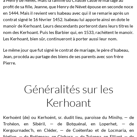
à Henry de Névet. Mais la famille du Chastel casse le mariage au
profit de sa fille, Jeanne, que Henry de Névet épouse en seconde noce
en 1444. Mais il revient vers Isabeau avec qui il se remarie après un
contrat signé le 16 février 1452. Isabeau lui apporte ainsi en dote le
manoir de Kerhoant. Leurs descendants porteront dans leurs titres le
nom des Kerhoant. Puis les Barbier qui, en 1533, rachètent le manoir.
Les Kerhoant, bien sûr, continueront à porter aussi leur nom.
Le même jour que fut signé le contrat de mariage, le père d'Isabeau,
Jean, procéda au partage des biens de ses parents avec son frère
Pierre.
Généralités sur les
Kerhoant
Kerhoënt (de) ou Kerhoënt, sr. dudit lieu, paroisse du Minihy, — de
Trohéon, en Sibéril, — de Botquénal, en Loperhet, — de
Kergournadec'h, en Cléder, — de Coëtenfao et de Locmaria, en
Séglien, — de Botigneau, en Cloharz, — de Tréanna, en Elliant, — de