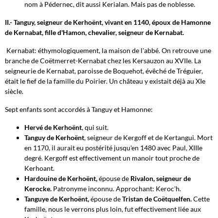
nom à Pédernec, dit aussi Kerialan. Mais pas de noblesse.
II.- Tanguy, seigneur de Kerhoënt, vivant en 1140, époux de Hamonne
de Kernabat, fille d'Hamon, chevalier, seigneur de Kernabat.
Kernabat: éthymologiquement, la maison de l'abbé. On retrouve une
branche de Coëtmerret-Kernabat chez les Kersauzon au XVIIe. La
seigneurie de Kernabat, paroisse de Boquehot, évêché de Tréguier,
était le fief de la famille du Poirier. Un château y existait déjà au XIe
siècle.
Sept enfants sont accordés à Tanguy et Hamonne:
Hervé de Kerhoënt
, qui suit.
Tanguy de Kerhoënt
, seigneur de Kergoff et de Kertangui. Mort
en 1170, il aurait eu postérité jusqu'en 1480 avec Paul, XIIIe
degré. Kergoff est effectivement un manoir tout proche de
Kerhoant.
Hardouine de Kerhoënt,
épouse de
Rivalon, seigneur de
Kerocke.
Patronyme inconnu. Approchant: Keroc'h.
Tanguye de Kerhoënt,
épouse de
Tristan de Coëtquelfen.
Cette
famille, nous le verrons plus loin, fut effectivement liée aux