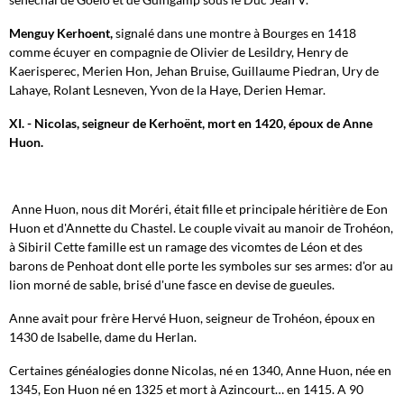
Menguy Kerhoent,
signalé dans une montre à Bourges en 1418
comme écuyer en compagnie de Olivier de Lesildry, Henry de
Kaerisperec, Merien Hon, Jehan Bruise, Guillaume Piedran, Ury de
Lahaye, Rolant Lesneven, Yvon de la Haye, Derien Hemar.
XI. - Nicolas, seigneur de Kerhoënt, mort en 1420, époux de Anne
Huon.
Anne Huon, nous dit Moréri, était fille et principale héritière de Eon
Huon et d'Annette du Chastel. Le couple vivait au manoir de Trohéon,
à Sibiril Cette famille est un ramage des vicomtes de Léon et des
barons de Penhoat dont elle porte les symboles sur ses armes: d'or au
lion morné de sable, brisé d'une fasce en devise de gueules.
Anne avait pour frère Hervé Huon, seigneur de Trohéon, époux en
1430 de Isabelle, dame du Herlan.
Certaines généalogies donne Nicolas, né en 1340, Anne Huon, née en
1345, Eon Huon né en 1325 et mort à Azincourt… en 1415. A 90