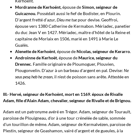
Kerhoënt.
Mordranne de Kerhoënt,
épouse de
Simon, seigneur de
Guicaznou.
Possédait aussi le fief de Bodister, en Plourin.
D'argent fretté d'azur,
Dieu me tue
pour devise. Geoffroi,
épouse vers 1380 Catherine de Kermabon. Mériadec, panetier
du duc Jean V en 1427. Mériadec, maître d'hôtel de la Reine et
capitaine de Morlaix en 1506, marié en 1491 à Marie Le
Gualès.
Alenette de Kerhoënt
, épouse de
Nicolas, seigneur de Kerarro
.
Androinne de Kerhoët
, épouse de
Maurice, seigneur du
Drennec
. Famille originaire de Ploumoguer, Plouvien,
Plougonvelin. D'azur à un barbeau d'argent en pal. Devise:
Ne
seus pesq heb he zrean
, il n'est de poisson sans arête. Attestée en
1426.
III.- Hervé, seigneur de Kerhoënt, mort en 1169. époux de Rivalle
Adam, fille d'Alain Adam, chevalier, seigneur de Rivalle et de Brignou.
Adam est un patronyme avéré en Trégor. Adam, seigneur de Tourault,
paroisse de Plouigneau, d'or à une tour crénelée de sable, sommée
d'un tourillon de même. Adam, seigneur de Kermalvézen, paroisse de
Plestin, seigneur de Goashamon, vairé d'argent et de gueules, à la