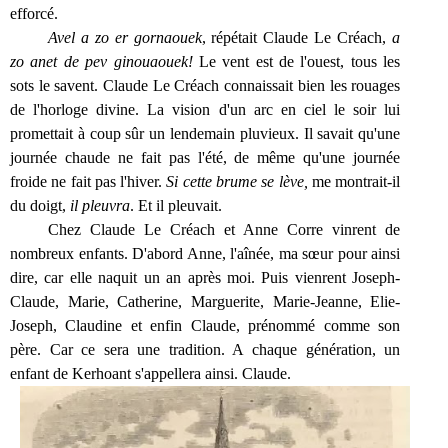
efforcé.
Avel a zo er gornaouek
, répétait Claude Le Créach,
a
zo anet de pev ginouaouek!
Le vent est de l'ouest, tous les
sots le savent. Claude Le Créach connaissait bien les rouages
de l'horloge divine. La vision d'un arc en ciel le soir lui
promettait à coup sûr un lendemain pluvieux. Il savait qu'une
journée chaude ne fait pas l'été, de même qu'une journée
froide ne fait pas l'hiver.
Si cette brume se lève,
me montrait-il
du doigt,
il pleuvra
. Et il pleuvait.
Chez Claude Le Créach et Anne Corre vinrent de
nombreux enfants. D'abord Anne, l'aînée, ma sœur pour ainsi
dire, car elle naquit un an après moi. Puis vienrent Joseph-
Claude, Marie, Catherine, Marguerite, Marie-Jeanne, Elie-
Joseph, Claudine et enfin Claude, prénommé comme son
père. Car ce sera une tradition. A chaque génération, un
enfant de Kerhoant s'appellera ainsi. Claude.