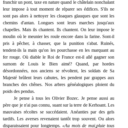
franchir un pont, taxe en nature quand le châtelain nonchalant
leur impose à tout moment de réparer ses édifices. S'ils ne
sont pas alors à nettoyer les cloaques glauques que sont les
chemins d'antan. Longues sont leurs marches jusqu'aux
chapelles. Mais ils chantent. Ils chantent. On leur impose le
moulin où le meunier les roule encore dans la farine. Sont-il
pris à pêcher, à chasser, que la punition s'abat. Ruinés,
tendent-ils la main qu'on les pourchasse en les marquant au
fer rouge. Où diable le Roi de France est-il allé gagner son
surnom de Louis le Bien aimé? Quand, par hordes
désordonnées, nos anciens se révoltent, les soldats de Sa
Majesté brûlent leurs cahutes, les pendent par grappes aux
branches des chênes. Nos arbres généalogiques ploient du
poids des pendus.
Je pense à tous les Olivier Bozec. Je pense aussi au
père que je n'ai pas connu, suant sur la terre de Kerhoant. Les
mauvaises récoltes se succédaient. Anéanties par des gels
tardifs. Les averses revenaient tantôt trop souvent. Ou alors
disparaissaient pour longtemps
. «Au mois de mai,
pluie tous