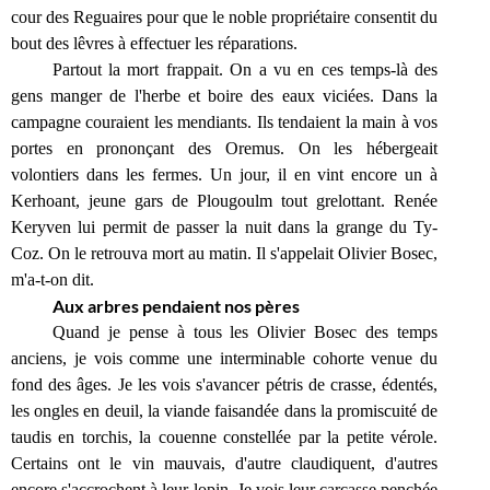
cour des Reguaires pour que le noble propriétaire consentit du
bout des lêvres à effectuer les réparations.
Partout la mort frappait. On a vu en ces temps-là des
gens manger de l'herbe et boire des eaux viciées. Dans la
campagne couraient les mendiants. Ils tendaient la main à vos
portes en prononçant des Oremus. On les hébergeait
volontiers dans les fermes. Un jour, il en vint encore un à
Kerhoant, jeune gars de Plougoulm tout grelottant. Renée
Keryven lui permit de passer la nuit dans la grange du Ty-
Coz. On le retrouva mort au matin. Il s'appelait Olivier Bosec,
m'a-t-on dit.
Aux arbres pendaient nos pères
Quand je pense à tous les Olivier Bosec des temps
anciens, je vois comme une interminable cohorte venue du
fond des âges. Je les vois s'avancer pétris de crasse, édentés,
les ongles en deuil, la viande faisandée dans la promiscuité de
taudis en torchis, la couenne constellée par la petite vérole.
Certains ont le vin mauvais, d'autre claudiquent, d'autres
encore s'accrochent à leur lopin. Je vois leur carcasse penchée