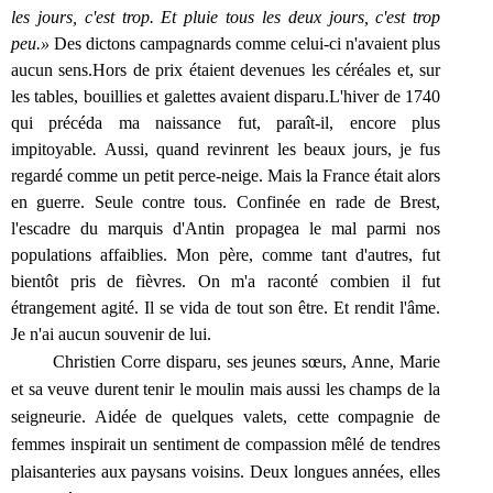
les jours, c'est trop. Et pluie tous les deux jours, c'est trop
peu.»
Des dictons campagnards comme celui-ci n'avaient plus
aucun sens.
Hors de prix étaient devenues les céréales et, sur
les tables, bouillies et galettes avaient disparu.
L'hiver de 1740
qui précéda ma naissance fut, paraît-il, encore plus
impitoyable
.
Aussi, quand revinrent les beaux jours, je fus
regardé comme un petit perce-neige. Mais la France était alors
en guerre. Seule contre tous. Confinée en rade de Brest,
l'escadre du marquis d'Antin propagea le mal parmi nos
populations affaiblies. Mon père, comme tant d'autres, fut
bientôt pris de fièvres. On m'a raconté combien il fut
étrangement agité. Il se vida de tout son être. Et rendit l'âme.
Je n'ai aucun souvenir de lui.
Christien Corre disparu, ses jeunes sœurs, Anne, Marie
et sa veuve durent tenir le moulin mais aussi les champs de la
seigneurie. Aidée de quelques valets, cette compagnie de
femmes inspirait un sentiment de compassion mêlé de tendres
plaisanteries aux paysans voisins. Deux longues années, elles