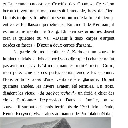
et l'ancienne paroisse de Crucifix des Champs. Ce vallon
herbu et verdureux me paraissait immuable, hors de l’âge.
Depuis toujours, le même ruisseau murmure la fuite du temps
entre des feuillaisons perpétuelles. En amont de Kerhoant, il
est un autre moulin, le Stang. Eh bien ses armoiries disent
bien la quiétude du val: «D'azur à deux carpes d'argent
posées en fasces.» D'azur à deux carpes d'argent...
Je garde de mon enfance à Kerhoant un souvenir
lumineux. Mais je dois d'abord vous dire que la chance ne fut
pas avec moi. J'avais 14 mois quand est mort Christien Corre,
mon père. Une de ces pestes courait encore les chemins.
Nous sortions alors d'une véritable ère glaciaire. Durant
quarante années, les hivers avaient été terribles. Un froid,
disaient les vieux, «
da gac'het tachou!»
un froid à chier des
clous.
Pardonnez l'expression. Dans la famille, on se
souvenait surtout des mois terrifiants de 1709. Mon aïeule,
Renée Ke
ryven, vivait alors au manoir de Pontplaincoët dans