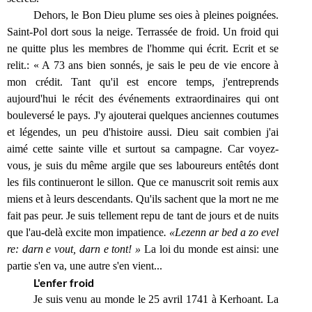
Dehors, le Bon Dieu plume ses oies à pleines poignées.
Saint-Pol dort sous la neige. Terrassée de froid. Un froid qui
ne quitte plus les membres de l'homme qui écrit. Ecrit et se
relit.: « A 73 ans bien sonnés, je sais le peu de vie encore à
mon crédit. Tant qu'il est encore temps, j'entreprends
aujourd'hui le récit des événements extraordinaires qui ont
bouleversé le pays. J'y ajouterai quelques anciennes coutumes
et légendes, un peu d'histoire aussi. Dieu sait combien j'ai
aimé cette sainte ville et surtout sa campagne. Car voyez-
vous, je suis du même argile que ses laboureurs entêtés dont
les fils continueront le sillon. Que ce manuscrit soit remis aux
miens et à leurs descendants. Qu'ils sachent que la mort ne me
fait pas peur. Je suis tellement repu de tant de jours et de nuits
que l'au-delà excite mon impatience
. «Lezenn ar bed a zo evel
re: darn e vout, darn e tont! »
La loi du monde est ainsi: une
partie s'en va, une autre s'en vient...
L'enfer froid
Je suis venu au monde le 25 avril 1741 à Kerhoant. La