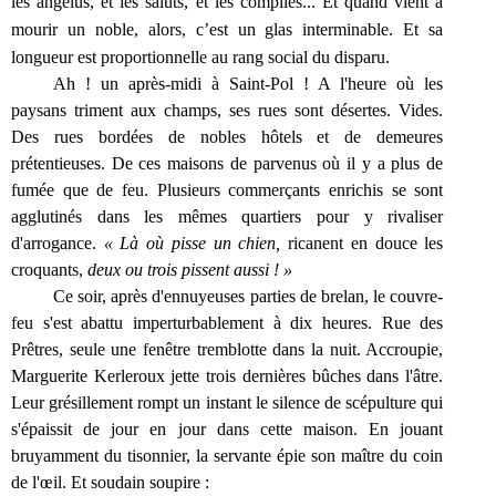
les angélus, et les saluts, et les complies... Et quand vient à
mourir un noble, alors, c’est un glas interminable. Et sa
longueur est proportionnelle au rang social du disparu.
Ah ! un après-midi à Saint-Pol ! A l'heure où les
paysans triment aux champs, ses rues sont désertes. Vides.
Des rues bordées de nobles hôtels et de demeures
prétentieuses. De ces maisons de parvenus où il y a plus de
fumée que de feu. Plusieurs commerçants enrichis se sont
agglutinés dans les mêmes quartiers pour y rivaliser
d'arrogance.
« Là où pisse un chien,
ricanent en douce les
croquants,
deux ou trois pissent aussi ! »
Ce soir, après d'ennuyeuses parties de brelan, le couvre-
feu s'est abattu imperturbablement à dix heures. Rue des
Prêtres, seule une fenêtre tremblotte dans la nuit. Accroupie,
Marguerite Kerleroux jette trois dernières bûches dans l'âtre.
Leur grésillement rompt un instant le silence de scépulture qui
s'épaissit de jour en jour dans cette maison. En jouant
bruyamment du tisonnier, la servante épie son maître du coin
de l'œil. Et soudain soupire :