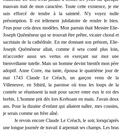
mauvais trait de mon caractère. Toute cette existence, je me
suis efforcé de tendre à la sainteté. N'y voyez nulle
présomption. Il est tellement jubilatoire de rendre le bien.
J'eus pour cela deux modèles. Mon parrain était Messire Elie-
Joseph Quéméneur qui se trouvait être prêtre, vicaire choral et
sacristain de la cathédrale. En me donnant son prénom, Elie-
Joseph Quéméneur allait, comme il sera conté plus loin,
m'accorder aussi ses vertus en exerçant sur moi une
bienveillante tutelle. Mais un homme devint bientôt mon père
adoptif. Anne Corre, ma tante, épousa le quatrième jour de
mai 1743 Claude Le Créach, un garçon venu de la
Villeneuve, en Sibiril, la paroisse où tous les loups de la
contrée se réunissent la nuit pour sacrer entre eux le roi des
brebis. L'homme prit dès lors Kerhoant en main. J'avais deux
ans. Pour la dizaine d'enfant qui allaient naître, mes cousins,
je serais comme un frère aîné.
Je revois encore Claude Le Créach, le soir, lorsqu'après
une longue journée de travail il arpentait ses champs. Les bras