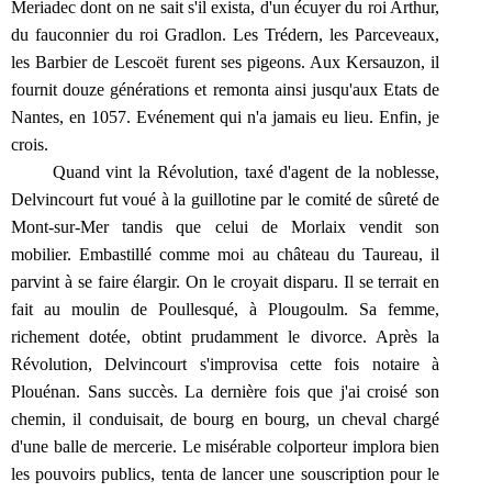
Meriadec dont on ne sait s'il exista, d'un écuyer du roi Arthur,
du fauconnier du roi Gradlon. Les Trédern, les Parceveaux,
les Barbier de Lescoët furent ses pigeons. Aux Kersauzon, il
fournit douze générati
ons et remonta ainsi jusqu'aux Etats de
Nantes, en 1057. Evénement qui n'a jamais eu lieu. Enfin, je
crois.
Quand vint la Révolution, taxé d'agent de la noblesse,
Delvincourt fut voué à la guillotine par le comité de sûreté de
Mont-sur-Mer tandis que celui de Morlaix vendit son
mobilier. Embastillé comme moi au château du Taureau, il
parvint à se faire élargir. On le croyait disparu. Il se terrait en
fait au moulin de Poullesqué, à Plougoulm. Sa femme,
richement dotée, obtint prudamment le divorce. Après la
Révolution, Delvincourt s'improvisa cette fois notaire à
Plouénan. Sans succès. La dernière fois que j'ai croisé son
chemin, il conduisait, de bourg en bourg, un cheval chargé
d'une balle de mercerie. Le misérable colporteur implora bien
les pouvoirs publics, tenta de lancer une souscription pour le