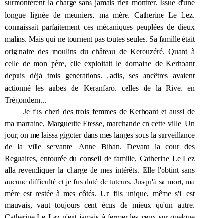
surmontèrent la charge sans jamais rien montrer. Issue d'une
longue lignée de meuniers, ma mère, Catherine Le Lez,
connaissait parfaitement ces mécaniques peuplées de dieux
malins. Mais qui ne tournent pas toutes seules. Sa famille était
originaire des moulins du château de Kerouzéré. Quant à
celle de mon père, elle exploitait
le domaine de Kerhoant
depuis déjà trois générations. Jadis, ses ancêtres avaient
actionné les aubes de Keranfaro, celles de la Rive, en
Trégondern...
Je fus chéri des trois femmes de Kerhoant et aussi de
ma marraine, Marguerite Etesse, marchande en cette ville. Un
jour, on me laissa gigoter dans mes langes sous la surveillance
de la ville servante, Anne Bihan. Devant la cour des
Reguaires, entourée du conseil de famille, Catherine Le Lez
alla revendiquer la charge de mes intérêts. Elle l'obtint sans
aucune difficulté et je fus doté de tuteurs. Jusqu'à sa mort, ma
mère est restée à mes côtés. Un fils unique, même s'il est
mauvais, vaut toujours cent écus de mieux qu'un autre.
Catherine Le Lez n'eut jamais à fermer les yeux sur quelque