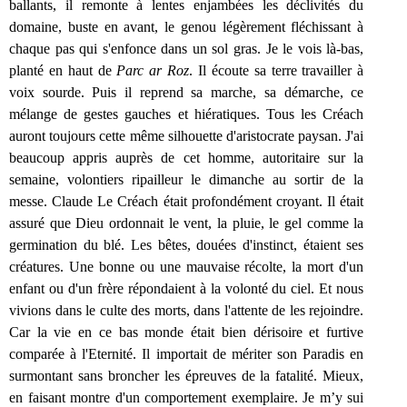
ballants, il remonte à lentes enjambées les déclivités du
domaine, buste en avant, le genou légèrement fléchissant à
chaque pas qui s'enfonce dans un sol gras. Je le vois là-bas,
planté en haut de
Parc ar Roz
. Il écoute sa terre travailler à
voix sourde. Puis il reprend sa marche, sa démarche, ce
mélange de gestes gauches et hiératiques. Tous les Créach
auront toujours cette même silhouette d'aristocrate paysan. J'ai
beaucoup appris auprès de cet homme, autoritaire sur la
semaine, volontiers ripailleur le dimanche au sortir de la
messe. Claude Le Créach était profondément croyant. Il était
assuré que Dieu ordonnait le vent, la pluie, le gel comme la
germination du blé. Les bêtes, douées d'instinct, étaient ses
créatures. Une bonne ou une mauvaise récolte, la mort d'un
enfant ou d'un frère répondaient à la volonté du ciel. Et nous
vivions dans le culte des morts, dans l'attente de les rejoindre.
Car la vie en ce bas monde était bien dérisoire et furtive
comparée à l'Eternité. Il importait de mériter son Paradis en
surmontant sans broncher les épreuves de la fatalité. Mieux,
en faisant montre d'un comportement exemplaire. Je m’y sui