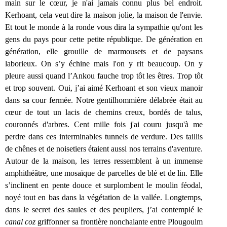
main sur le cœur, je n'ai jamais connu plus bel endroit.
Kerhoant, cela veut dire la maison jolie, la maison de l'envie.
Et tout le monde à la ronde vous dira la sympathie qu'ont les
gens du pays pour cette petite république. De génération en
génération, elle grouille de marmousets et de paysans
laborieux. On s’y échine mais l'on y rit beaucoup. On y
pleure aussi quand l’Ankou fauche trop tôt les êtres. Trop tôt
et trop souvent. Oui, j’ai aimé Kerhoant et son vieux manoir
dans sa cour fermée. Notre gentilhommière délabrée était au
cœur de tout un lacis de chemins creux, bordés de talus,
couronnés d'arbres. Cent mille fois j'ai couru jusqu'à me
perdre dans ces interminables tunnels de verdure. Des taillis
de chênes et de noisetiers étaient aussi nos terrains d'aventure.
Autour de la maison, les terres ressemblent à un immense
amphithéâtre, une mosaïque de parcelles de blé et de lin. Elle
s’inclinent en pente douce et surplombent le moulin féodal,
noyé tout en bas dans la végétation de la vallée. Longtemps,
dans le secret des saules et des peupliers, j’ai contemplé le
canal coz
griffonner sa frontière nonchalante entre Plougoulm