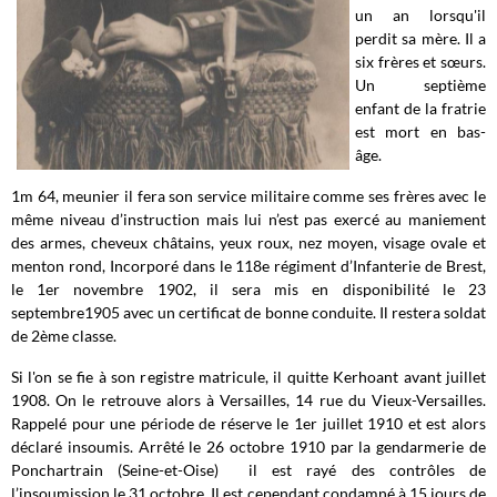
un an lorsqu'il
perdit sa mère. Il a
six frères et sœurs.
Un septième
enfant de la fratrie
est mort en bas-
âge.
1m 64, meunier il fera son service militaire comme ses frères avec le
même niveau d’instruction mais lui n’est pas exercé au maniement
des armes, cheveux châtains, yeux roux, nez moyen, visage ovale et
menton rond, Incorporé dans le 118e régiment d’Infanterie de Brest,
le 1er novembre 1902, il sera mis en disponibilité le 23
septembre1905 avec un certificat de bonne conduite. Il restera soldat
de 2ème classe.
Si l'on se fie à son registre matricule, il quitte Kerhoant avant juillet
1908. On le retrouve alors à Versailles, 14 rue du Vieux-Versailles.
Rappelé pour une période de réserve le 1er juillet 1910 et est alors
déclaré insoumis. Arrêté le 26 octobre 1910 par la gendarmerie de
Ponchartrain (Seine-et-Oise) il est rayé des contrôles de
l’insoumission le 31 octobre. Il est cependant condamné à 15 jours de