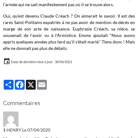
l'armée qui ne sait manifestement pas où il se trouve alors.
Oui, qu'est devenu Claude Créach ? On aimerait le savoir. Il est des
rares Saint-Politains expatriés à ne pas avoir de mention de décès en
marge de son acte de naissance. Euphrasie Créach, sa nièce, se
souvenait de l'avoir vu à l'Armistice. Emme ajoutait "Nous avons
appris quelques années plus tard qu'il s'était marié." Tiens donc ! Mais
elle ne donnait pas plus de détails.
Date de dernière mise à jour : 30/04/2021
Partager
Facebook
X
Email
Commentaires
1
HENRY
Le 07/04/2020