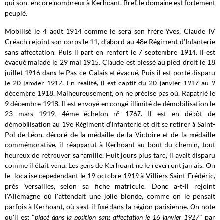
qui sont encore nombreux à Kerhoant. Bref, le domaine est fortement
peuplé.
Mobilisé le 4 août 1914 comme le sera son frère Yves, Claude IV
Créach rejoint son corps le 11, d’abord au 48e Régiment d’Infanterie
sans affectation. Puis il part en renfort le 7 septembre 1914. Il est
évacué malade le 29 mai 1915. Claude est blessé au pied droit le 18
juillet 1916 dans le Pas-de-Calais et évacué. Puis il est porté disparu
le 20 janvier 1917. En réalité, il est captif du 20 janvier 1917 au 9
décembre 1918. Malheureusement, on ne précise pas où. Rapatrié le
9 décembre 1918. Il est envoyé en congé illimité de démobilisation le
23 mars 1919, 4ème échelon n° 1767. Il est en dépôt de
démobilisation au 19e Régiment d’Infanterie et dit se retirer à Saint-
Pol-de-Léon, décoré de la médaille de la Victoire et de la médaille
commémorative. il réapparut à Kerhoant au bout du chemin, tout
heureux de retrouver sa famille. Huit jours plus tard, il avait disparu
comme il était venu. Les gens de Kerhoant ne le reverront jamais. On
le localise cepedendant le 19 octobre 1919 à Villiers Saint-Frédéric,
près Versailles, selon sa fiche matricule. Donc a-t-il rejoint
l'Allemagne où l'attendait une jolie blonde, comme on le pensait
parfois à Kerhoant, où s'est-il fixé dans la région parisienne. On note
qu'il est "
placé dans la position sans affectation le 16 janvier 1927
" par