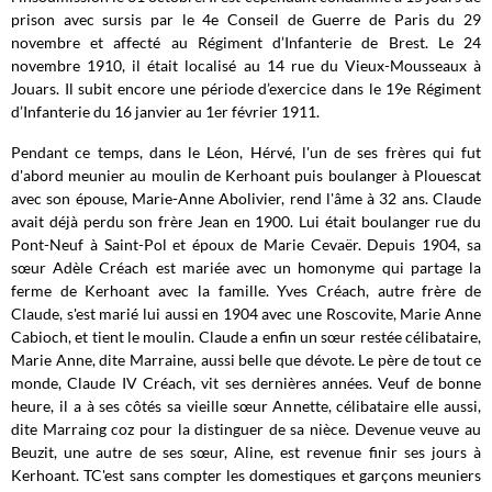
prison avec sursis par le 4e Conseil de Guerre de Paris du 29
novembre et affecté au Régiment d’Infanterie de Brest. Le 24
novembre 1910, il était localisé au 14 rue du Vieux-Mousseaux à
Jouars. Il subit encore une période d’exercice dans le 19e Régiment
d’Infanterie du 16 janvier au 1er février 1911.
Pendant ce temps, dans le Léon, Hérvé, l'un de ses frères qui fut
d'abord meunier au moulin de Kerhoant puis boulanger à Plouescat
avec son épouse, Marie-Anne Abolivier, rend l'âme à 32 ans. Claude
avait déjà perdu son frère Jean en 1900. Lui était boulanger rue du
Pont-Neuf à Saint-Pol et époux de Marie Cevaër. Depuis 1904, sa
sœur Adèle Créach est mariée avec un homonyme qui partage la
ferme de Kerhoant avec la famille. Yves Créach, autre frère de
Claude, s'est marié lui aussi en 1904 avec une Roscovite, Marie Anne
Cabioch, et tient le moulin. Claude a enfin un sœur restée célibataire,
Marie Anne, dite Marraine, aussi belle que dévote. Le père de tout ce
monde, Claude IV Créach, vit ses dernières années. Veuf de bonne
heure, il a à ses côtés sa vieille sœur Annette, célibataire elle aussi,
dite Marraing coz pour la distinguer de sa nièce. Devenue veuve au
Beuzit, une autre de ses sœur, Aline, est revenue finir ses jours à
Kerhoant. TC'est sans compter les domestiques et garçons meuniers