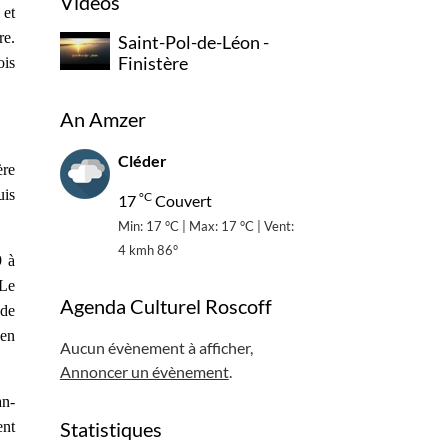
Vidéos
 et
re.
Saint-Pol-de-Léon -
Finistère
ois
An Amzer
Cléder
ère
uis
°C
17
Couvert
Min: 17 °C | Max: 17 °C | Vent:
4 kmh 86°
9 à
 Le
Agenda Culturel Roscoff
 de
 en
Aucun évènement à afficher,
Annoncer un évènement
.
an-
Statistiques
ent