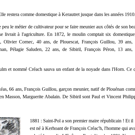
lle restera comme domestique à Kerautret jusque dans les années 1910
peu le métier de cultivateur pour se faire meunier aux côtés de son be
e livrait à l'agriculture. En 1872, le moulin comptait six domestique
 Olivier Cornec, 40 ans, de Plouescat, François Guillou, 39 ans,
an, Pélagie Saluden, 22 ans, de Sibiril, François Péron, 13 ans,
goulm et nommé Créach sauva un enfant de la noyade dans l'Horn. Ce 
éas, 66 ans, François Guillou, garçon meunier, natif de Plouénan co
en Masson, Marguerite Abalain. De Sibiril sont Paul et Vincent Philip
1881 : Saint-Pol a son premier maire républicain ! Et il
est né à Kerhoant de François Créac'h, l'homme qui ava