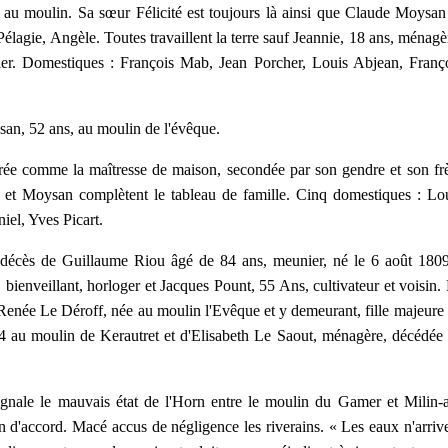
au moulin. Sa sœur Félicité est toujours là ainsi que Claude Moysan
Pélagie, Angèle. Toutes travaillent la terre sauf Jeannie, 18 ans, ménagè
ier. Domestiques : François Mab, Jean Porcher, Louis Abjean, Franç
an, 52 ans, au moulin de l'évêque.
dérée comme la maîtresse de maison, secondée par son gendre et son fr
et Moysan complètent le tableau de famille. Cinq domestiques : Lo
iel, Yves Picart.
, décès de Guillaume Riou âgé de 84 ans, meunier, né le 6 août 180
ienveillant, horloger et Jacques Pount, 55 Ans, cultivateur et voisin.
 Renée Le Déroff, née au moulin l'Evêque et y demeurant, fille majeure
 au moulin de Kerautret et d'Elisabeth Le Saout, ménagère, décédée
gnale le mauvais état de l'Horn entre le moulin du Gamer et Milin-
n d'accord. Macé accus de négligence les riverains. « Les eaux n'arriv