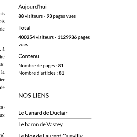
Aujourd'hui
ois
88
visiteurs -
93
pages vues
ois
Total
rie
400254
visiteurs -
1129936
pages
vues
, à
Contenu
ire
 du
Nombre de pages :
81
 la
Nombre d'articles :
81
ier
 de
NOS LIENS
900
Le Canard de Duclair
Aux
Le baron de Vastey
re
)
Le blog de Laurent Quevilly