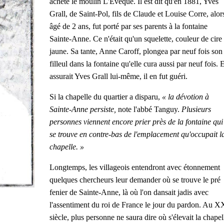
acheté le moulin L'Evêque. Il est dit qu'en 1881, Yves
Grall, de Saint-Pol, fils de Claude et Louise Corre, alor
âgé de 2 ans, fut porté par ses parents à la fontaine
Sainte-Anne. Ce n'était qu'un squelette, couleur de cire
jaune. Sa tante, Anne Caroff, plongea par neuf fois son
filleul dans la fontaine qu'elle cura aussi par neuf fois. E
assurait Yves Grall lui-même, il en fut guéri.
Si la chapelle du quartier a disparu,
« la dévotion à
Sainte-Anne persiste,
note l'abbé Tanguy.
Plusieurs
personnes viennent encore prier près de la fontaine qui
se trouve en contre-bas de l'emplacement qu'occupait l
chapelle. »
Longtemps, les villageois entendront avec étonnement
quelques chercheurs leur demander où se trouve le pré
fenier de Sainte-Anne, là où l'on dansait jadis avec
l'assentiment du roi de France le jour du pardon. Au X
siècle, plus personne ne saura dire où s'élevait la chapel