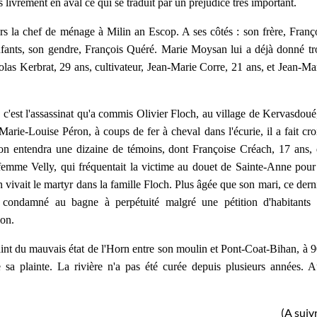
 livrement en aval ce qui se traduit par un préjudice très important.
rs la chef de ménage à Milin an Escop. A ses côtés : son frère, Franç
fants, son gendre, François Quéré. Marie Moysan lui a déjà donné tr
olas Kerbrat, 29 ans, cultivateur, Jean-Marie Corre, 21 ans, et Jean-Ma
, c'est l'assassinat qu'a commis Olivier Floch, au village de Kervasdoué
Marie-Louise Péron, à coups de fer à cheval dans l'écurie, il a fait cro
 on entendra une dizaine de témoins, dont Françoise Créach, 17 ans,
mme Velly, qui fréquentait la victime au douet de Sainte-Anne pour
 vivait le martyr dans la famille Floch. Plus âgée que son mari, ce dern
a condamné au bagne à perpétuité malgré une pétition d'habitants
ion.
aint du mauvais état de l'Horn entre son moulin et Pont-Coat-Bihan, à 
sa plainte. La rivière n'a pas été curée depuis plusieurs années. 
(
A suiv