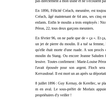
pas directement à mon usine et ne s'écoulent pas
En 1896, Félicité Créach, meunière, est toujou
Créach, âgé maintenant de 64 ans, ses cinq en
enfants. Enfin le moulin a trois employés : Nic
Péron, 22, tous deux garçons meuniers.
En février 96, on ne parle que de « ça ». Et ça
un jet de pierre du moulin. Il a tué sa femme, 
qu'elle était morte d'une ruade. A son procès
moulin du Stang. Ou encore Jeanne Saluden fe
lessive. Toutes confirment : Marie-Louise Péron
l'avait épousée pour son argent. Floch ser
Kervasdoué. Il est mort un an après sa déportat
8 juillet 1896 : Guy Kernay, de Kerellec, se pl
m en aval. Le sous-préfet de Morlaix appuie 
propriétaires d'y veiller !