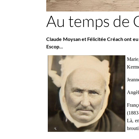
Au temps de 
Claude Moysan et Félicitée Créach ont eu à
Escop...
Marie,
Kermo
Jeann
Angèl
Franç
(1883-
Là, en
broutil