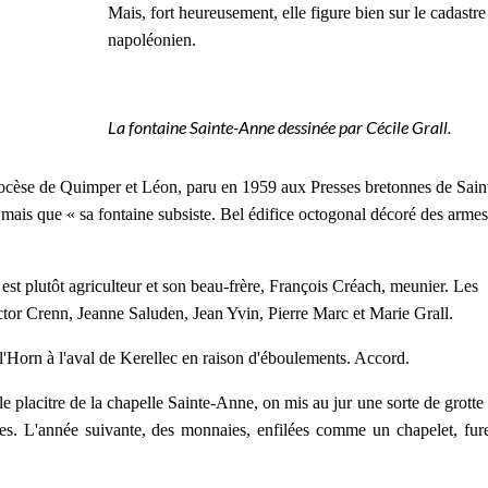
Mais, fort heureusement, elle figure bien sur le cadastre
napoléonien.
La fontaine Sainte-Anne dessinée par Cécile Grall.
diocèse de Quimper et Léon, paru en 1959 aux Presses bretonnes de Sain
e mais que « sa fontaine subsiste. Bel édifice octogonal décoré des arme
st plutôt agriculteur et son beau-frère, François Créach, meunier. Les
tor Crenn, Jeanne Saluden, Jean Yvin, Pierre Marc et Marie Grall.
Horn à l'aval de Kerellec en raison d'éboulements. Accord.
le placitre de la chapelle Sainte-Anne, on mis au jur une sorte de grotte
es. L'année suivante, des monnaies, enfilées comme un chapelet, fur