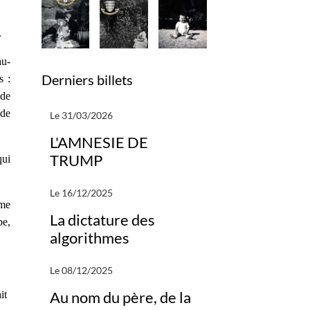
.
au-
Derniers billets
s :
 de
 de
Le 31/03/2026
L'AMNESIE DE
TRUMP
qui
Le 16/12/2025
mme
La dictature des
pe,
algorithmes
Le 08/12/2025
Au nom du père, de la
it